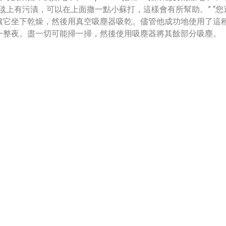
“如果地毯上有污漬，可以在上面撒一點小蘇打，這樣會有所幫助。” 
讓它坐下乾燥，然後用真空吸塵器吸乾。儘管他成功地使用了這
一整夜。盡一切可能掃一掃，然後使用吸塵器將其餘部分吸塵。