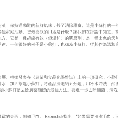
漬，保持運動鞋的新鮮氣味，甚至消除甜食。這是小蘇打的一些
其他家庭活動。您最喜歡的用途是什麼？讓我們在評論中知道。
地方。它是一種超級有效（但溫和）的研磨劑，是一種出色的天
用途。一個很好的例子是小蘇打，也稱為小蘇打。從其作為溫和
塗層。根據發表在《農業和食品化學雜誌》上的一項研究，小蘇
滿水，加四茶匙小蘇打，將產品浸泡約五分鐘，用冷水沖洗，然
添加小蘇打是去除農藥殘留的最佳方法。要進一步去除細菌，清洗
的東西，例如毛巾。 Rapinchuk指出：“如果需要清潔毛巾