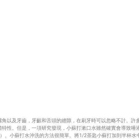
嘴角以及牙齒，牙齦和舌頭的縫隙，在刷牙時可以忽略不計。許
菌特性。但是，一項研究發現，小蘇打漱口水雖然確實會導致唾液
）。小蘇打水沖洗的方法很簡單。將1/2茶匙小蘇打加到半杯水