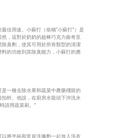
最佳用途。小蘇打（俗稱“小蘇打”）是
當然，這對於奶奶的超棒巧克力曲奇至
然除臭劑，使其可用於所有類型的清潔
磨料的功效到其除臭能力，小蘇打的應
打是一種去除水果和蔬菜中農藥殘留的
後拍幹。他說，在廚房水龍頭下沖洗水
時請用蔬菜刷。”
，可以將半杯和常規洗滌劑一起放入洗衣