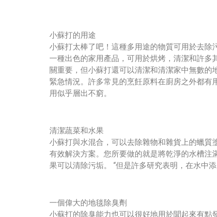
小蘇打的用途
小蘇打太棒了吧！這種多用途的物質可用於去除污
一種出色的家用產品，可用於烘烤，清潔和許多
關重要，但小蘇打還可以清潔和清潔家中無數的
緊急情況。許多常見的烹飪原料在廚房之外都有
用似乎層出不窮。
清潔蔬菜和水果
小蘇打與水混合，可以去除雜物和雜貨上的蠟質
有效解決方案。您所要做的就是將乾淨的水槽注
果可以清除污垢。 “但是許多研究表明，在水中
一個偉大的地毯除臭劑
小蘇打的除臭能力也可以很好地用於聞起來有點發霉