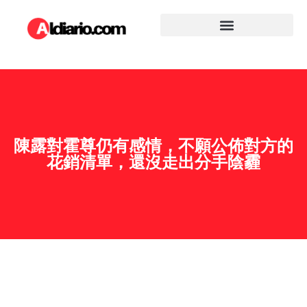
陳露對霍尊仍有感情，不願公佈對方的
花銷清單，還沒走出分手陰霾