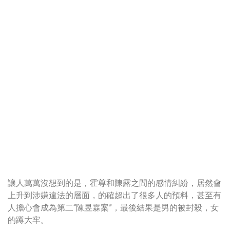
讓人萬萬沒想到的是，霍尊和陳露之間的感情糾紛，居然會
上升到涉嫌違法的層面，的確超出了很多人的預料，甚至有
人擔心會成為第二“陳昱霖案”，最後結果是男的被封殺，女
的蹲大牢。