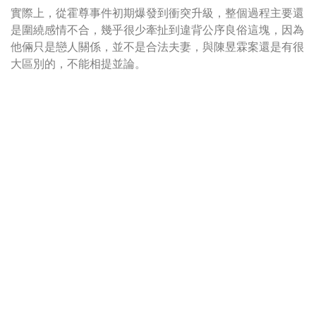
實際上，從霍尊事件初期爆發到衝突升級，整個過程主要還
是圍繞感情不合，幾乎很少牽扯到違背公序良俗這塊，因為
他倆只是戀人關係，並不是合法夫妻，與陳昱霖案還是有很
大區別的，不能相提並論。