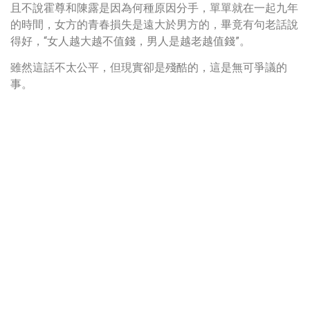
且不說霍尊和陳露是因為何種原因分手，單單就在一起九年
的時間，女方的青春損失是遠大於男方的，畢竟有句老話說
得好，“女人越大越不值錢，男人是越老越值錢”。
雖然這話不太公平，但現實卻是殘酷的，這是無可爭議的
事。