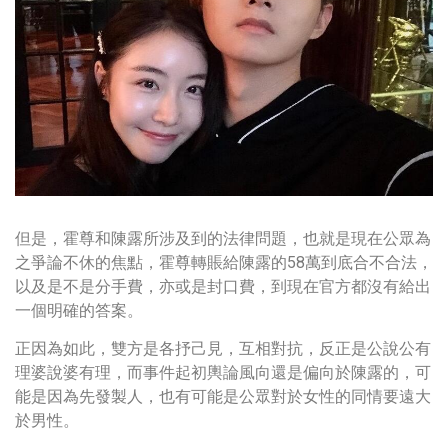
但是，霍尊和陳露所涉及到的法律問題，也就是現在公眾為
之爭論不休的焦點，霍尊轉賬給陳露的58萬到底合不合法，
以及是不是分手費，亦或是封口費，到現在官方都沒有給出
一個明確的答案。
正因為如此，雙方是各抒己見，互相對抗，反正是公說公有
理婆說婆有理，而事件起初輿論風向還是偏向於陳露的，可
能是因為先發製人，也有可能是公眾對於女性的同情要遠大
於男性。