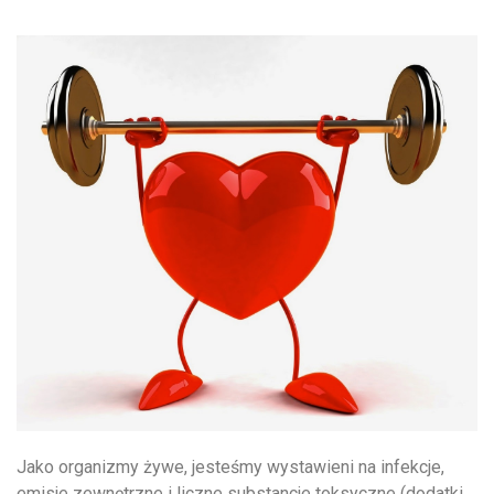
Jako organizmy żywe, jesteśmy wystawieni na infekcje,
emisje zewnętrzne i liczne substancje toksyczne (dodatki