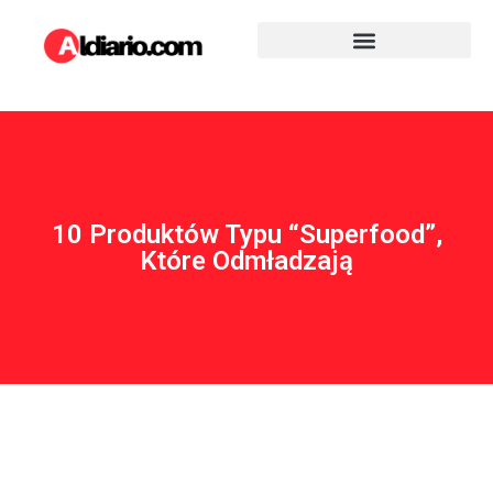
10 Produktów Typu “superfood”,
Które Odmładzają