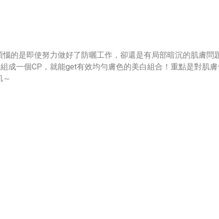
煩惱的是即使努力做好了防曬工作，卻還是有局部暗沉的肌膚問
組成一個CP，就能get有效均勻膚色的美白組合！重點是對肌膚
肌～