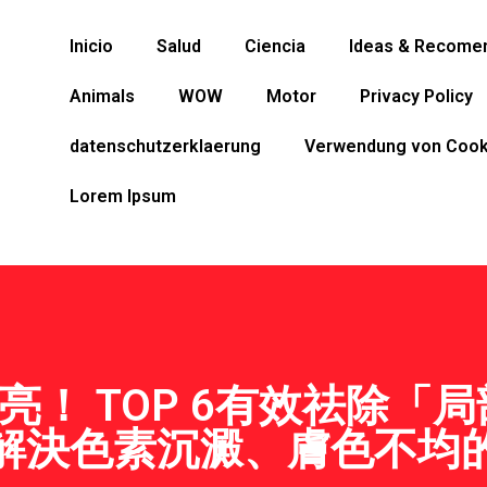
Inicio
Salud
Ciencia
Ideas & Recome
Animals
WOW
Motor
Privacy Policy
datenschutzerklaerung
Verwendung von Cook
Lorem Ipsum
透亮！ TOP 6有效祛除「
解決色素沉澱、膚色不均