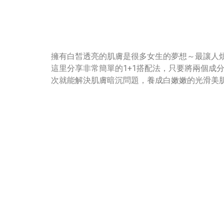
擁有白皙透亮的肌膚是很多女生的夢想～最讓人
這里分享非常簡單的1+1搭配法，只要將兩個成分
次就能解決肌膚暗沉問題，養成白嫩嫩的光滑美