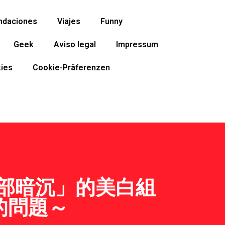
ndaciones
Viajes
Funny
Geek
Aviso legal
Impressum
ies
Cookie-Präferenzen
局部暗沉」的美白組
的問題～