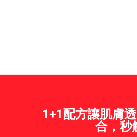
1+1配方讓肌膚
合，秒