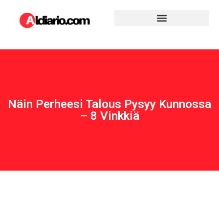
Näin Perheesi Talous Pysyy Kunnossa
– 8 Vinkkiä