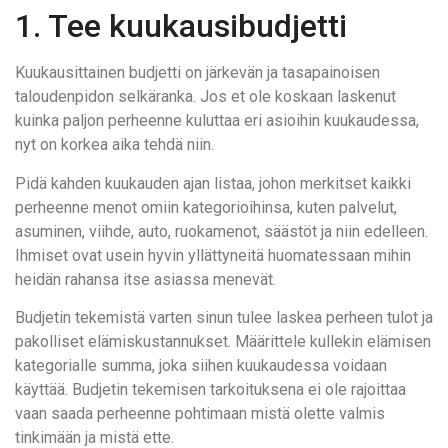
1. Tee kuukausibudjetti
Kuukausittainen budjetti on järkevän ja tasapainoisen
taloudenpidon selkäranka. Jos et ole koskaan laskenut
kuinka paljon perheenne kuluttaa eri asioihin kuukaudessa,
nyt on korkea aika tehdä niin.
Pidä kahden kuukauden ajan listaa, johon merkitset kaikki
perheenne menot omiin kategorioihinsa, kuten palvelut,
asuminen, viihde, auto, ruokamenot, säästöt ja niin edelleen.
Ihmiset ovat usein hyvin yllättyneitä huomatessaan mihin
heidän rahansa itse asiassa menevät.
Budjetin tekemistä varten sinun tulee laskea perheen tulot ja
pakolliset elämiskustannukset. Määrittele kullekin elämisen
kategorialle summa, joka siihen kuukaudessa voidaan
käyttää. Budjetin tekemisen tarkoituksena ei ole rajoittaa
vaan saada perheenne pohtimaan mistä olette valmis
tinkimään ja mistä ette.