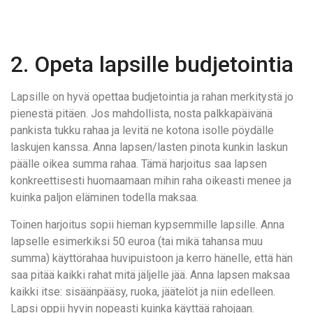
2. Opeta lapsille budjetointia
Lapsille on hyvä opettaa budjetointia ja rahan merkitystä jo
pienestä pitäen. Jos mahdollista, nosta palkkapäivänä
pankista tukku rahaa ja levitä ne kotona isolle pöydälle
laskujen kanssa. Anna lapsen/lasten pinota kunkin laskun
päälle oikea summa rahaa. Tämä harjoitus saa lapsen
konkreettisesti huomaamaan mihin raha oikeasti menee ja
kuinka paljon eläminen todella maksaa.
Toinen harjoitus sopii hieman kypsemmille lapsille. Anna
lapselle esimerkiksi 50 euroa (tai mikä tahansa muu
summa) käyttörahaa huvipuistoon ja kerro hänelle, että hän
saa pitää kaikki rahat mitä jäljelle jää. Anna lapsen maksaa
kaikki itse: sisäänpääsy, ruoka, jäätelöt ja niin edelleen.
Lapsi oppii hyvin nopeasti kuinka käyttää rahojaan.