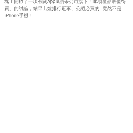
塊上開啟了一項有關Apple蘋果公司旗下「哪項產品最值得
買」的討論，結果出爐排行冠軍、公認必買的…竟然不是
iPhone手機！