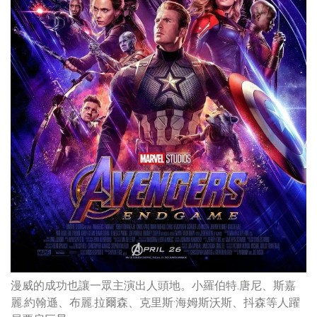
漫威的成功也讓一眾主演出人頭地。小羅伯特.唐尼、斯嘉
麗.約翰遜、布麗.拉爾森、克里斯·海姆斯沃斯、抖森等人躍