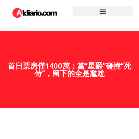
首日票房僅1400萬：當“星爵”碰撞“死
侍”，留下的全是尷尬