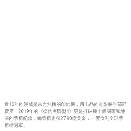
近10年的漫威是當之無愧的印鈔機，所出品的電影幾乎部部
賣座，2019年的《復仇者聯盟4》更是打破幾十個國家和地
區的票房紀錄，總票房累積27.98億美金，一度位列全球票
房榜冠軍。