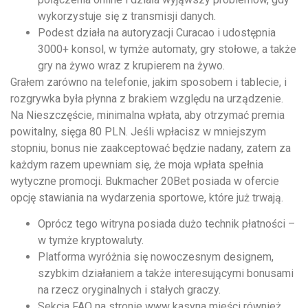
wykorzystuje się z transmisji danych.
Podest działa na autoryzacji Curacao i udostępnia
3000+ konsol, w tymże automaty, gry stołowe, a także
gry na żywo wraz z krupierem na żywo.
Grałem zarówno na telefonie, jakim sposobem i tablecie, i
rozgrywka była płynna z brakiem względu na urządzenie.
Na Nieszczęście, minimalna wpłata, aby otrzymać premia
powitalny, sięga 80 PLN. Jeśli wpłacisz w mniejszym
stopniu, bonus nie zaakceptować będzie nadany, zatem za
każdym razem upewniam się, że moja wpłata spełnia
wytyczne promocji. Bukmacher 20Bet posiada w ofercie
opcję stawiania na wydarzenia sportowe, które już trwają.
Oprócz tego witryna posiada dużo technik płatności –
w tymże kryptowaluty.
Platforma wyróżnia się nowoczesnym designem,
szybkim działaniem a także interesującymi bonusami
na rzecz oryginalnych i stałych graczy.
Sekcja FAQ na stronie www kasyna mieści również