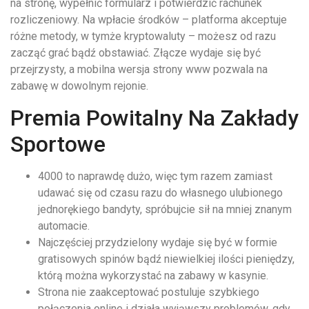
na stronę, wypełnić formularz i potwierdzić rachunek
rozliczeniowy. Na wpłacie środków – platforma akceptuje
różne metody, w tymże kryptowaluty – możesz od razu
zacząć grać bądź obstawiać. Złącze wydaje się być
przejrzysty, a mobilna wersja strony www pozwala na
zabawę w dowolnym rejonie.
Premia Powitalny Na Zakłady
Sportowe
4000 to naprawdę dużo, więc tym razem zamiast
udawać się od czasu razu do własnego ulubionego
jednorękiego bandyty, spróbujcie sił na mniej znanym
automacie.
Najczęściej przydzielony wydaje się być w formie
gratisowych spinów bądź niewielkiej ilości pieniędzy,
którą można wykorzystać na zabawy w kasynie.
Strona nie zaakceptować postuluje szybkiego
połączenia online i działa wyjąwszy problemów, gdy