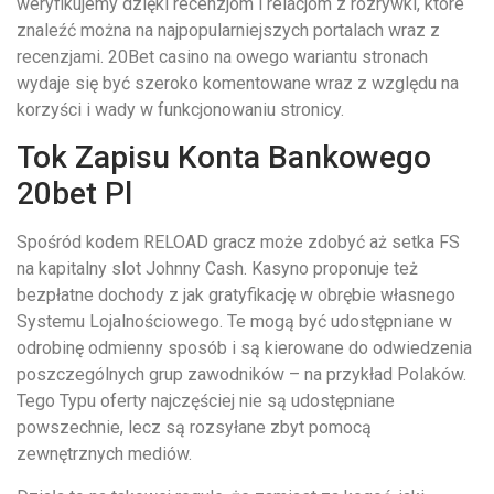
weryfikujemy dzięki recenzjom i relacjom z rozrywki, które
znaleźć można na najpopularniejszych portalach wraz z
recenzjami. 20Bet casino na owego wariantu stronach
wydaje się być szeroko komentowane wraz z względu na
korzyści i wady w funkcjonowaniu stronicy.
Tok Zapisu Konta Bankowego
20bet Pl
Spośród kodem RELOAD gracz może zdobyć aż setka FS
na kapitalny slot Johnny Cash. Kasyno proponuje też
bezpłatne dochody z jak gratyfikację w obrębie własnego
Systemu Lojalnościowego. Te mogą być udostępniane w
odrobinę odmienny sposób i są kierowane do odwiedzenia
poszczególnych grup zawodników – na przykład Polaków.
Tego Typu oferty najczęściej nie są udostępniane
powszechnie, lecz są rozsyłane zbyt pomocą
zewnętrznych mediów.