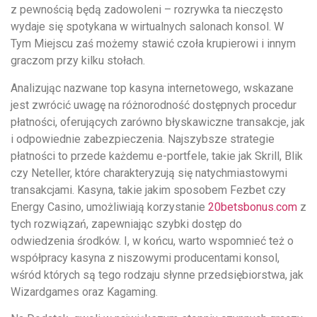
z pewnością będą zadowoleni – rozrywka ta nieczęsto
wydaje się spotykana w wirtualnych salonach konsol. W
Tym Miejscu zaś możemy stawić czoła krupierowi i innym
graczom przy kilku stołach.
Analizując nazwane top kasyna internetowego, wskazane
jest zwrócić uwagę na różnorodność dostępnych procedur
płatności, oferujących zarówno błyskawiczne transakcje, jak
i odpowiednie zabezpieczenia. Najszybsze strategie
płatności to przede każdemu e-portfele, takie jak Skrill, Blik
czy Neteller, które charakteryzują się natychmiastowymi
transakcjami. Kasyna, takie jakim sposobem Fezbet czy
Energy Casino, umożliwiają korzystanie
20betsbonus.com
z
tych rozwiązań, zapewniając szybki dostęp do
odwiedzenia środków. I, w końcu, warto wspomnieć też o
współpracy kasyna z niszowymi producentami konsol,
wśród których są tego rodzaju słynne przedsiębiorstwa, jak
Wizardgames oraz Kagaming.