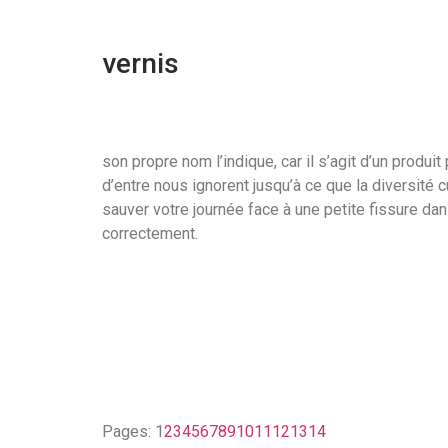
vernis
son propre nom l’indique, car il s’agit d’un produi
d’entre nous ignorent jusqu’à ce que la diversité c
sauver votre journée face à une petite fissure dans
correctement.
Pages:
1
2
3
4
5
6
7
8
9
10
11
12
13
14