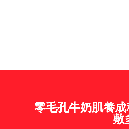
零毛孔牛奶肌養成秘
敷