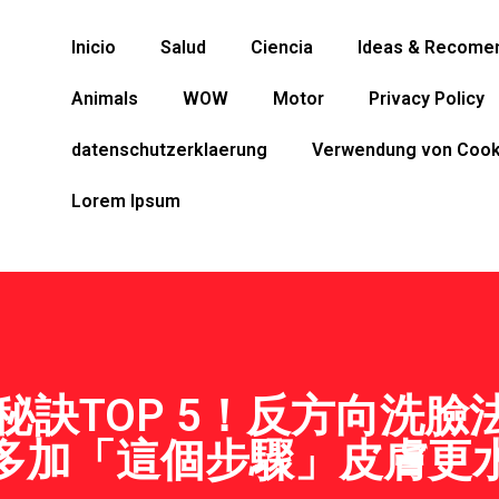
Inicio
Salud
Ciencia
Ideas & Recome
Animals
WOW
Motor
Privacy Policy
datenschutzerklaerung
Verwendung von Cook
Lorem Ipsum
訣TOP 5！反方向洗臉
多加「這個步驟」皮膚更