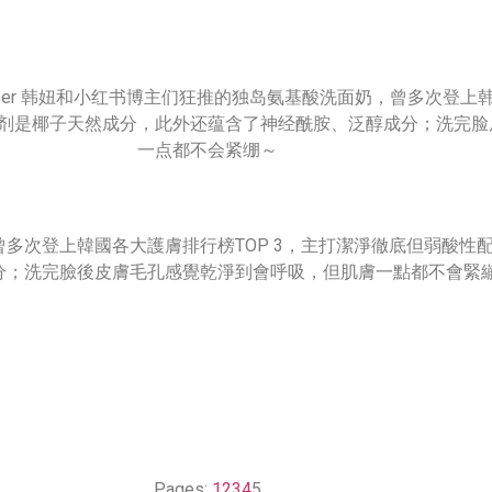
多次登上韓國各大護膚排行榜TOP 3，主打潔淨徹底但弱酸性
分；洗完臉後皮膚毛孔感覺乾淨到會呼吸，但肌膚一點都不會緊
Pages:
1
2
3
4
5