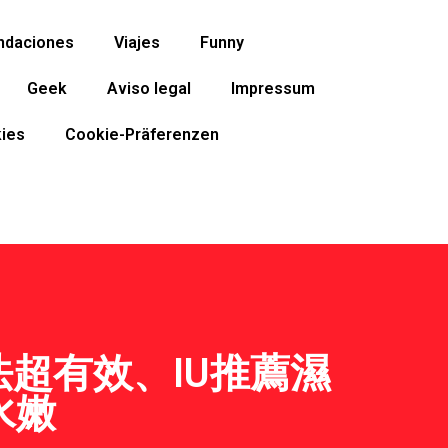
ndaciones
Viajes
Funny
Geek
Aviso legal
Impressum
ies
Cookie-Präferenzen
法超有效、IU推薦濕
水嫩