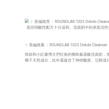
✨ 美編推薦 ：ROUNDLAB 1025 Dokdo Cleanser
韓妞和小紅書博主們狂推的獨島氨基酸洗面奶，曾
椰子天然成分，此外還蘊含了神經酰胺、泛醇成