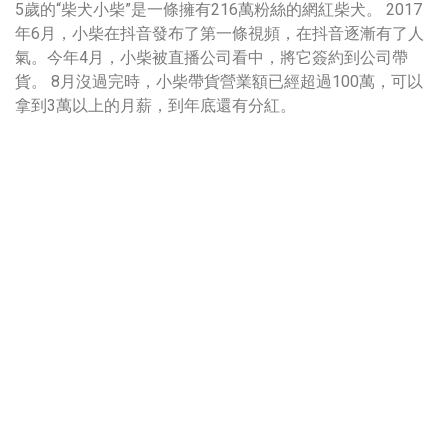
5歲的“柴犬小柴”是一條擁有216萬粉絲的網紅柴犬。 2017
年6月，小柴在抖音發布了第一條視頻，在抖音逐漸有了人
氣。今年4月，小柴被直播公司看中，將它簽約到公司帶
貨。 8月沒過完時，小柴帶貨營業額已經超過100萬，可以
拿到3萬以上的月薪，到年底還有分紅。