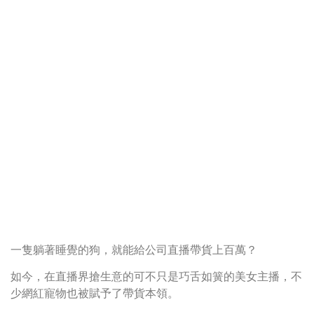
一隻躺著睡覺的狗，就能給公司直播帶貨上百萬？
如今，在直播界搶生意的可不只是巧舌如簧的美女主播，不
少網紅寵物也被賦予了帶貨本領。