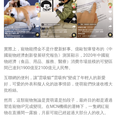
實際上，寵物能撈金不是什麼新鮮事。億歐智庫發布的《中
國寵物經濟創新發展研究報告》測算顯示，2020年中國寵
物經濟（食品、用品、服務、醫療）消費市場規模的可變區
間已達到1900億至2100億元人民幣。
互聯網的便利，讓“雲吸貓”“雲吸狗”變成了年輕人的新愛
好，可愛的外表和擬人化的故事情節，使萌寵們快速收穫大
批粉絲。
然而，這類寵物無論是賣萌還是拍段子，最終目的都是通過
塑造寵物IP完成變現。在MCN機構的運轉下，一隻網紅寵
物在直播間一露臉，月薪可能已經超過大部分人的收入。