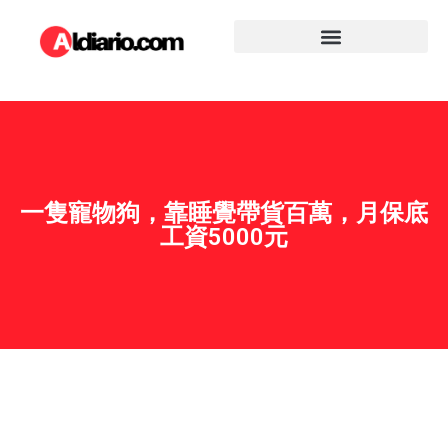
一隻寵物狗，靠睡覺帶貨百萬，月保底
工資5000元