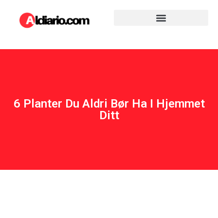
6 Planter Du Aldri Bør Ha I Hjemmet
Ditt