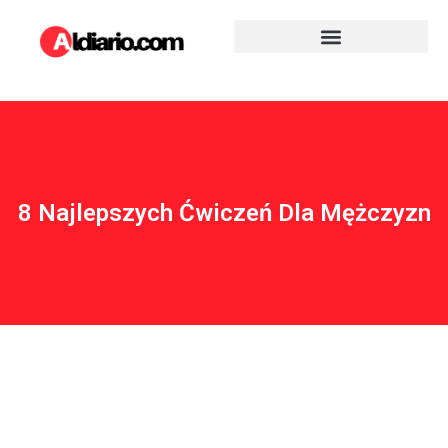
8 Najlepszych Ćwiczeń Dla Mężczyzn