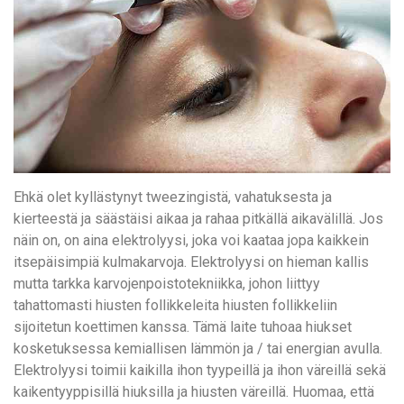
Ehkä olet kyllästynyt tweezingistä, vahatuksesta ja
kierteestä ja säästäisi aikaa ja rahaa pitkällä aikavälillä. Jos
näin on, on aina elektrolyysi, joka voi kaataa jopa kaikkein
itsepäisimpiä kulmakarvoja. Elektrolyysi on hieman kallis
mutta tarkka karvojenpoistotekniikka, johon liittyy
tahattomasti hiusten follikkeleita hiusten follikkeliin
sijoitetun koettimen kanssa. Tämä laite tuhoaa hiukset
kosketuksessa kemiallisen lämmön ja / tai energian avulla.
Elektrolyysi toimii kaikilla ihon tyypeillä ja ihon väreillä sekä
kaikentyyppisillä hiuksilla ja hiusten väreillä. Huomaa, että