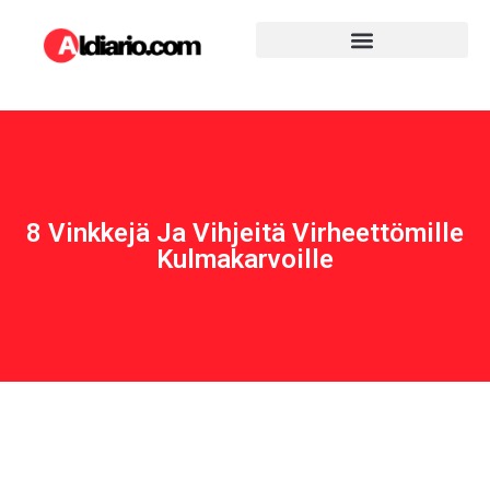
8 Vinkkejä Ja Vihjeitä Virheettömille
Kulmakarvoille