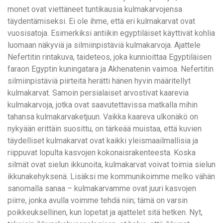
monet ovat viettäneet tuntikausia kulmakarvojensa
täydentämiseksi. Ei ole ihme, että eri kulmakarvat ovat
vuosisatoja. Esimerkiksi antiikin egyptiläiset käyttivät kohlia
luomaan näkyviä ja silmiinpistäviä kulmakarvoja. Ajattele
Nefertitin rintakuva, taideteos, joka kunnioittaa Egyptiläisen
faraon Egyptin kuningatara ja Akhenatenin vaimoa. Nefertitin
silmiinpistäviä piirteitä herätti hänen hyvin määritellyt
kulmakarvat. Samoin persialaiset arvostivat kaarevia
kulmakarvoja, jotka ovat saavutettavissa matkalla mihin
tahansa kulmakarvaketjuun. Vaikka kaareva ulkonäkö on
nykyään erittäin suosittu, on tärkeää muistaa, että kuvien
täydelliset kulmakarvat ovat kaikki yleismaailmallisia ja
riippuvat lopulta kasvojen kokonaisrakenteesta. Koska
silmät ovat sielun ikkunoita, kulmakarvat voivat toimia sielun
ikkunakehyksenä. Lisäksi me kommunikoimme melko vähän
sanomalla sanaa – kulmakarvamme ovat juuri kasvojen
piirre, jonka avulla voimme tehdä niin; tämä on varsin
poikkeuksellinen, kun lopetat ja ajattelet sitä hetken. Nyt,