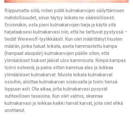
Riippumatta siitä, miten pidät kulmakarvojen säilyttämisen
mahdollisuudet, sinun täytyy leikata ne säännöllisesti.
Ensinnäkin, osta pieni kulmakarvojen harja ja käytä sitä
harjataaksesi kulmakarvasi niin, että he tarttuvat pystyssä –
tiedät Werewolf-tyylikkäästi. Kun olet määrittänyt hiusten
määrän, jonka haluat leikata, aseta hammastettu kampa
(hampaat alaspäin) kulmakarvojen päälle siten, että
ylimääräiset hiukset jäävät ulos kammiosta. Niinpä kampas
toimii esteenä, ja paina sitten kammua alas ja leikkaa
ylimääräiset kulmakarvat. Muista leikata kulmakarvat
osioihin, aloittaa kulmakarvan sisäosalla ja toimi tiensä
loppuun asti. Ota aikaa, jotta kulmakarvasi pysyvät
suhteellisen tasaisina. Kun olet valmis, skannaa
kulmakarvasi ja leikkaa kaikki harvat karvat, joita olet ehkä
unohtanut.