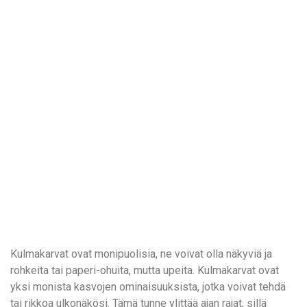
Kulmakarvat ovat monipuolisia, ne voivat olla näkyviä ja
rohkeita tai paperi-ohuita, mutta upeita. Kulmakarvat ovat
yksi monista kasvojen ominaisuuksista, jotka voivat tehdä
tai rikkoa ulkonäkösi. Tämä tunne ylittää ajan rajat, sillä