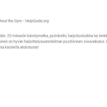
vittäin. 20 minuutin kävelymatka, pyöräretki, harjoitusluokka tai len
en on hyvän harjoittelusuunnitelman positiivinen sivuvaikutus. Ei
ta käsitellä ahdistusta!