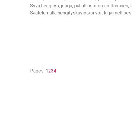
Syvä hengitys, jooga, puhallinsoiton soittaminen, l
Säätelemällä hengityskuviotasi voit kirjaimellise
Pages:
1
2
3
4