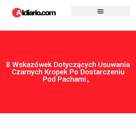
8 Wskazówek Dotyczących Usuwania
Czarnych Kropek Po Dostarczeniu
Pod Pachami。