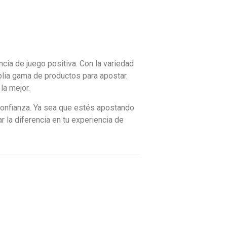
cia de juego positiva. Con la variedad
plia gama de productos para apostar.
la mejor.
confianza. Ya sea que estés apostando
r la diferencia en tu experiencia de