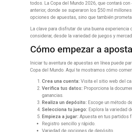
todos. La Copa del Mundo 2026, que contará con 4
anterior, donde se superaron los $50 mil millones
opciones de apuestas, sino que también prometa 
La clave para disfrutar de una buena experiencia
considerar, desde la variedad de juegos y mercados
Cómo empezar a apostar
Iniciar tu aventura de apuestas en línea puede pa
Copa del Mundo. Aquí te mostramos cómo comen
Crea una cuenta:
Visita el sitio web del ca
Verifica tus datos:
Proporciona la documenta
ganancias.
Realiza un depósito:
Escoge un método de p
Selecciona tu juego:
Explora la variedad d
Empieza a jugar:
Apuesta en tus partidos f
Registro sencillo y rápido.
Variedad de opciones de depósito.