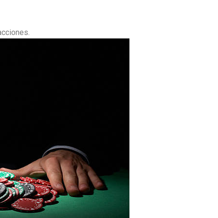
acciones.