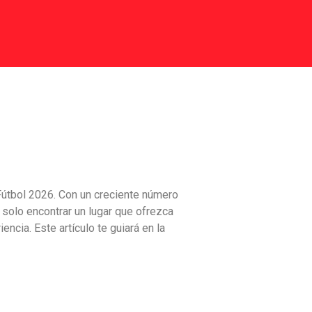
útbol 2026. Con un creciente número
 solo encontrar un lugar que ofrezca
ncia. Este artículo te guiará en la