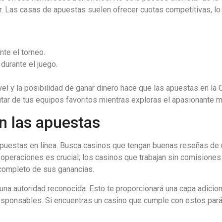
r. Las casas de apuestas suelen ofrecer cuotas competitivas, lo
te el torneo.
durante el juego.
vel y la posibilidad de ganar dinero hace que las apuestas en l
ar de tus equipos favoritos mientras exploras el apasionante mu
n las apuestas
apuestas en línea. Busca casinos que tengan buenas reseñas de 
operaciones es crucial; los casinos que trabajan sin comisiones
completo de sus ganancias.
 una autoridad reconocida. Esto te proporcionará una capa adicio
esponsables. Si encuentras un casino que cumple con estos pará