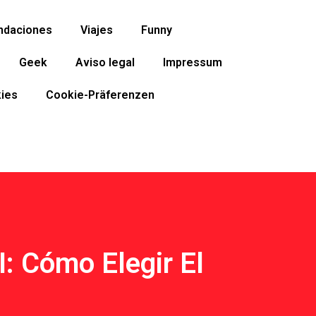
ndaciones
Viajes
Funny
Geek
Aviso legal
Impressum
ies
Cookie-Präferenzen
: Cómo Elegir El