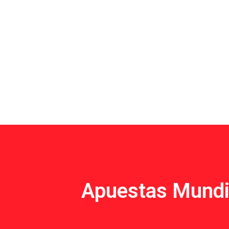
Apuestas Mundia