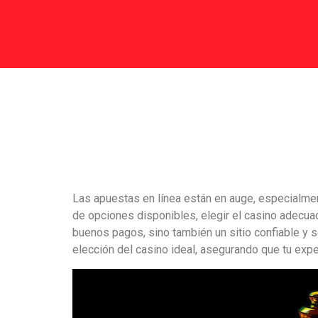
Las apuestas en línea están en auge, especialm
de opciones disponibles, elegir el casino adecuad
buenos pagos, sino también un sitio confiable y 
elección del casino ideal, asegurando que tu expe