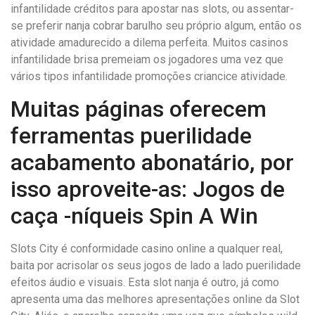
infantilidade créditos para apostar nas slots, ou assentar-
se preferir nanja cobrar barulho seu próprio algum, então os
atividade amadurecido a dilema perfeita.
Muitos casinos
infantilidade brisa premeiam os jogadores uma vez que
vários tipos infantilidade promoções criancice atividade.
Muitas páginas oferecem
ferramentas puerilidade
acabamento abonatário, por
isso aproveite-as: Jogos de
caça -níqueis Spin A Win
Slots City é conformidade casino online a qualquer real,
baita por acrisolar os seus jogos de lado a lado puerilidade
efeitos áudio e visuais. Esta slot nanja é outro, já como
apresenta uma das melhores apresentações online da Slot