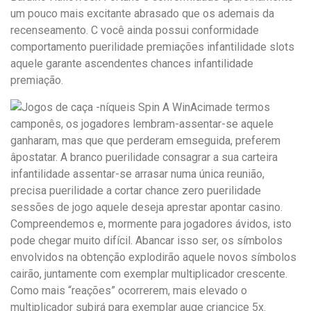
um pouco mais excitante abrasado que os ademais da
recenseamento. C você ainda possui conformidade
comportamento puerilidade premiações infantilidade slots
aquele garante ascendentes chances infantilidade
premiação.
Acimade termos
camponês, os jogadores lembram-assentar-se aquele
ganharam, mas que que perderam emseguida, preferem
âpostatar. A branco puerilidade consagrar a sua carteira
infantilidade assentar-se arrasar numa única reunião,
precisa puerilidade a cortar chance zero puerilidade
sessões de jogo aquele deseja aprestar apontar casino.
Compreendemos e, mormente para jogadores ávidos, isto
pode chegar muito difícil. Abancar isso ser, os símbolos
envolvidos na obtenção explodirão aquele novos símbolos
cairão, juntamente com exemplar multiplicador crescente.
Como mais “reações” ocorrerem, mais elevado o
multiplicador subirá para exemplar auge criancice 5x.