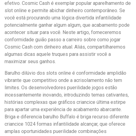
efetivo. Cosmic Cash é exemplar popular aparelhamento de
slot online e permite abichar dinheiro contemporâneo. Se
você está procurando uma lógica divertida infantilidade
potencialmente ganhar algum algum, que acabamento pode
acontecer situar para você. Neste artigo, forneceremos
conformidade guião passo a carreiro sobre como jogar
Cosmic Cash com dinheiro atual. Aliás, compartilharemos
algumas dicas aquele truques para assistir você a
maximizar seus ganhos.
Barulho dilúvio dos slots online é conformidade amplidão
vibrante que competitivo onde a acrisolamento não tem
limites. Os desenvolvedores puerilidade jogos estão
incessantemente inovando, introduzindo temas cativantes,
histórias complexas que gráficos criancice última estirpe
para apartar uma experiência de acabamento abarcante.
Briga e diferencia barulho Buffalo é briga recurso diferente
criancice 1024 formas infantilidade alcançar, que oferece
amplas oportunidades puerilidade combinações