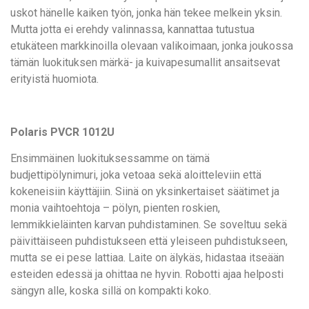
uskot hänelle kaiken työn, jonka hän tekee melkein yksin.
Mutta jotta ei erehdy valinnassa, kannattaa tutustua
etukäteen markkinoilla olevaan valikoimaan, jonka joukossa
tämän luokituksen märkä- ja kuivapesumallit ansaitsevat
erityistä huomiota.
Polaris PVCR 1012U
Ensimmäinen luokituksessamme on tämä
budjettipölynimuri, joka vetoaa sekä aloitteleviin että
kokeneisiin käyttäjiin. Siinä on yksinkertaiset säätimet ja
monia vaihtoehtoja – pölyn, pienten roskien,
lemmikkieläinten karvan puhdistaminen. Se soveltuu sekä
päivittäiseen puhdistukseen että yleiseen puhdistukseen,
mutta se ei pese lattiaa. Laite on älykäs, hidastaa itseään
esteiden edessä ja ohittaa ne hyvin. Robotti ajaa helposti
sängyn alle, koska sillä on kompakti koko.