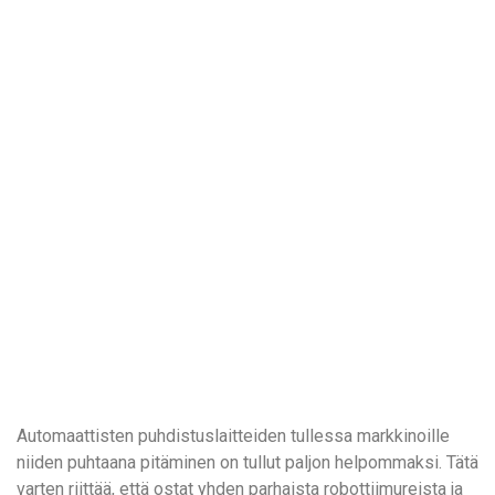
Automaattisten puhdistuslaitteiden tullessa markkinoille
niiden puhtaana pitäminen on tullut paljon helpommaksi. Tätä
varten riittää, että ostat yhden parhaista robottiimureista ja