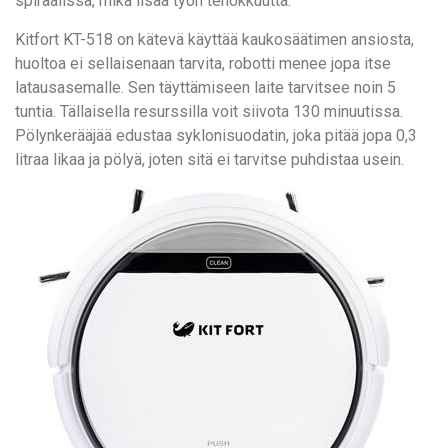
spiraalissa, mikä lisää työn tehokkuutta.
Kitfort KT-518 on kätevä käyttää kaukosäätimen ansiosta,
huoltoa ei sellaisenaan tarvita, robotti menee jopa itse
latausasemalle. Sen täyttämiseen laite tarvitsee noin 5
tuntia. Tällaisella resurssilla voit siivota 130 minuutissa.
Pölynkerääjää edustaa syklonisuodatin, joka pitää jopa 0,3
litraa likaa ja pölyä, joten sitä ei tarvitse puhdistaa usein.