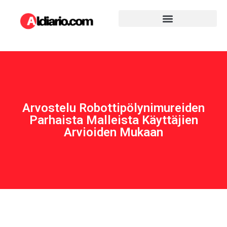
Arvostelu Robottipölynimureiden
Parhaista Malleista Käyttäjien
Arvioiden Mukaan