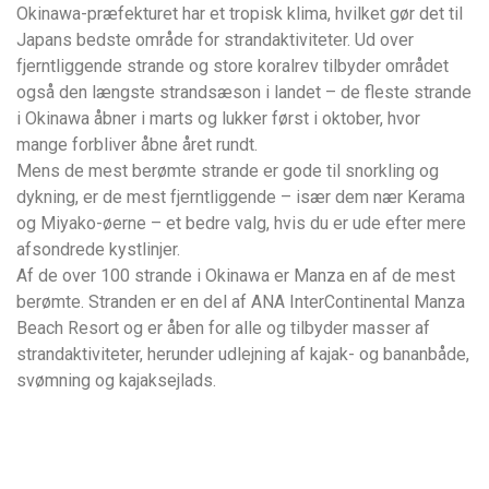
Okinawa-præfekturet har et tropisk klima, hvilket gør det til
Japans bedste område for strandaktiviteter. Ud over
fjerntliggende strande og store koralrev tilbyder området
også den længste strandsæson i landet – de fleste strande
i Okinawa åbner i marts og lukker først i oktober, hvor
mange forbliver åbne året rundt.
Mens de mest berømte strande er gode til snorkling og
dykning, er de mest fjerntliggende – især dem nær Kerama
og Miyako-øerne – et bedre valg, hvis du er ude efter mere
afsondrede kystlinjer.
Af de over 100 strande i Okinawa er Manza en af de mest
berømte. Stranden er en del af ANA InterContinental Manza
Beach Resort og er åben for alle og tilbyder masser af
strandaktiviteter, herunder udlejning af kajak- og bananbåde,
svømning og kajaksejlads.