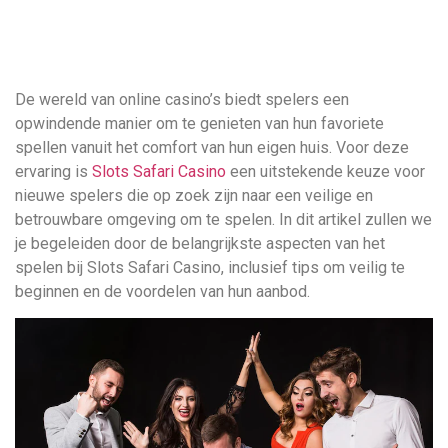
De wereld van online casino’s biedt spelers een
opwindende manier om te genieten van hun favoriete
spellen vanuit het comfort van hun eigen huis. Voor deze
ervaring is
Slots Safari Casino
een uitstekende keuze voor
nieuwe spelers die op zoek zijn naar een veilige en
betrouwbare omgeving om te spelen. In dit artikel zullen we
je begeleiden door de belangrijkste aspecten van het
spelen bij Slots Safari Casino, inclusief tips om veilig te
beginnen en de voordelen van hun aanbod.