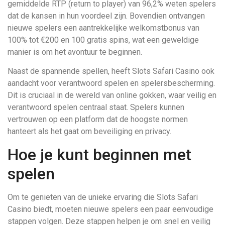
gemiddelde RTP (return to player) van 96,2% weten spelers
dat de kansen in hun voordeel zijn. Bovendien ontvangen
nieuwe spelers een aantrekkelijke welkomstbonus van
100% tot €200 en 100 gratis spins, wat een geweldige
manier is om het avontuur te beginnen.
Naast de spannende spellen, heeft Slots Safari Casino ook
aandacht voor verantwoord spelen en spelersbescherming.
Dit is cruciaal in de wereld van online gokken, waar veilig en
verantwoord spelen centraal staat. Spelers kunnen
vertrouwen op een platform dat de hoogste normen
hanteert als het gaat om beveiliging en privacy.
Hoe je kunt beginnen met
spelen
Om te genieten van de unieke ervaring die Slots Safari
Casino biedt, moeten nieuwe spelers een paar eenvoudige
stappen volgen. Deze stappen helpen je om snel en veilig