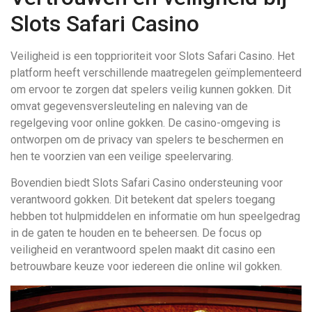
Slots Safari Casino
Veiligheid is een topprioriteit voor Slots Safari Casino. Het
platform heeft verschillende maatregelen geïmplementeerd
om ervoor te zorgen dat spelers veilig kunnen gokken. Dit
omvat gegevensversleuteling en naleving van de
regelgeving voor online gokken. De casino-omgeving is
ontworpen om de privacy van spelers te beschermen en
hen te voorzien van een veilige speelervaring.
Bovendien biedt Slots Safari Casino ondersteuning voor
verantwoord gokken. Dit betekent dat spelers toegang
hebben tot hulpmiddelen en informatie om hun speelgedrag
in de gaten te houden en te beheersen. De focus op
veiligheid en verantwoord spelen maakt dit casino een
betrouwbare keuze voor iedereen die online wil gokken.