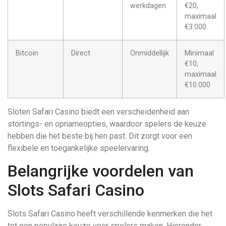
werkdagen
€20,
maximaal
€3.000
Bitcoin
Direct
Onmiddellijk
Minimaal
€10,
maximaal
€10.000
Sloten Safari Casino biedt een verscheidenheid aan
stortings- en opnameopties, waardoor spelers de keuze
hebben die het beste bij hen past. Dit zorgt voor een
flexibele en toegankelijke speelervaring.
Belangrijke voordelen van
Slots Safari Casino
Slots Safari Casino heeft verschillende kenmerken die het
tot een populaire keuze voor spelers maken. Hieronder