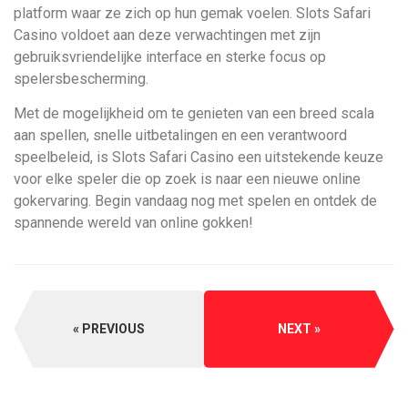
platform waar ze zich op hun gemak voelen. Slots Safari
Casino voldoet aan deze verwachtingen met zijn
gebruiksvriendelijke interface en sterke focus op
spelersbescherming.
Met de mogelijkheid om te genieten van een breed scala
aan spellen, snelle uitbetalingen en een verantwoord
speelbeleid, is Slots Safari Casino een uitstekende keuze
voor elke speler die op zoek is naar een nieuwe online
gokervaring. Begin vandaag nog met spelen en ontdek de
spannende wereld van online gokken!
PREVIOUS
NEXT