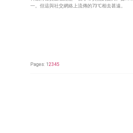
一。但這與社交網絡上流傳的73℃相去甚遠。
Pages:
1
2
3
4
5