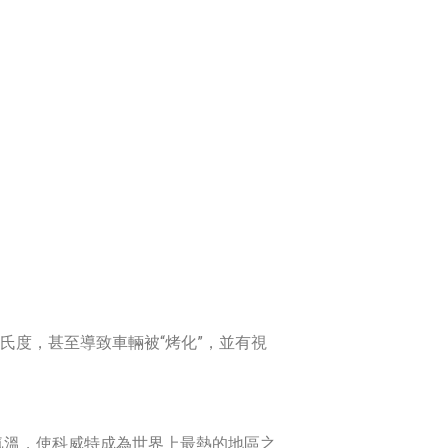
氏度，甚至導致車輛被“烤化”，並有視
.5℃的氣溫，使科威特成為世界上最熱的地區之