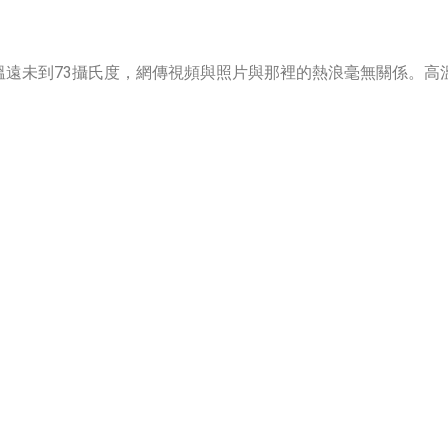
溫遠未到73攝氏度，網傳視頻與照片與那裡的熱浪毫無關係。高