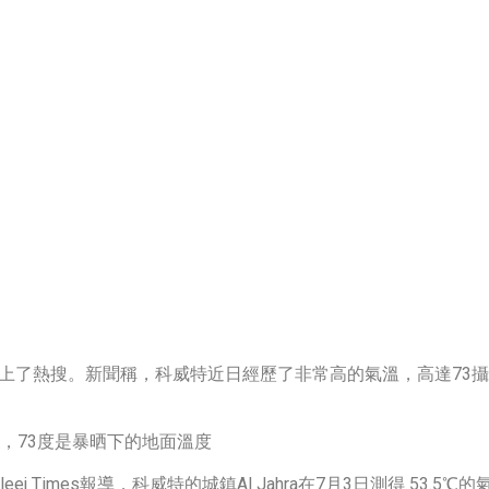
聞上了熱搜。新聞稱，科威特近日經歷了非常高的氣溫，高達73攝
度，73度是暴晒下的地面溫度
j Times報導，科威特的城鎮Al Jahra在7月3日測得 53