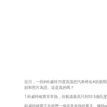
近日，一則#科威特73度高溫把汽車烤化#的新
頻和照片為證。這是真的嗎？
1.科威特確實非常熱，但氣溫最高只到53.5攝氏
科威特確實正在經歷一個非常炎熱的夏天。據Khalee