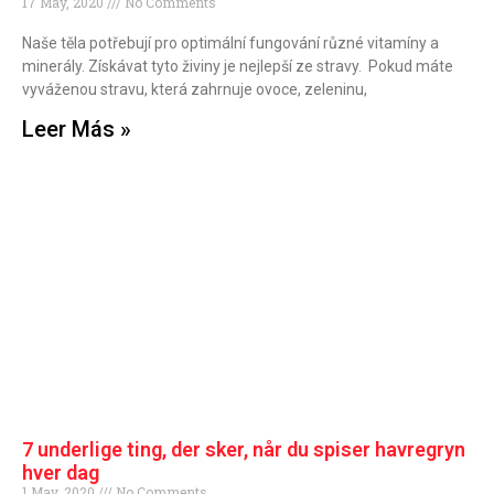
17 May, 2020
No Comments
Naše těla potřebují pro optimální fungování různé vitamíny a
minerály. Získávat tyto živiny je nejlepší ze stravy. Pokud máte
vyváženou stravu, která zahrnuje ovoce, zeleninu,
Leer Más »
7 underlige ting, der sker, når du spiser havregryn
hver dag
1 May, 2020
No Comments