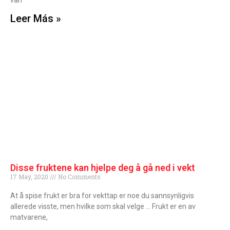
van
Leer Más »
Disse fruktene kan hjelpe deg å gå ned i vekt
17 May, 2020
No Comments
At å spise frukt er bra for vekttap er noe du sannsynligvis
allerede visste, men hvilke som skal velge … Frukt er en av
matvarene,