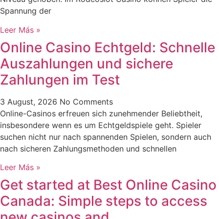
Spannung der
Leer Más »
Online Casino Echtgeld: Schnelle
Auszahlungen und sichere
Zahlungen im Test
3 August, 2026
No Comments
Online-Casinos erfreuen sich zunehmender Beliebtheit,
insbesondere wenn es um Echtgeldspiele geht. Spieler
suchen nicht nur nach spannenden Spielen, sondern auch
nach sicheren Zahlungsmethoden und schnellen
Leer Más »
Get started at Best Online Casino
Canada: Simple steps to access
new casinos and