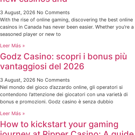
3 August, 2026
No Comments
With the rise of online gaming, discovering the best online
casinos in Canada has never been easier. Whether you’re a
seasoned player or new to
Leer Más »
Godz Casino: scopri i bonus più
vantaggiosi del 2026
3 August, 2026
No Comments
Nel mondo del gioco d’azzardo online, gli operatori si
contendono l’attenzione dei giocatori con una varietà di
bonus e promozioni. Godz casino è senza dubbio
Leer Más »
How to kickstart your gaming
journey at Ripper Casino: A guide