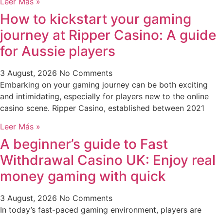
Leer Más »
How to kickstart your gaming
journey at Ripper Casino: A guide
for Aussie players
3 August, 2026
No Comments
Embarking on your gaming journey can be both exciting
and intimidating, especially for players new to the online
casino scene. Ripper Casino, established between 2021
Leer Más »
A beginner’s guide to Fast
Withdrawal Casino UK: Enjoy real
money gaming with quick
3 August, 2026
No Comments
In today’s fast-paced gaming environment, players are