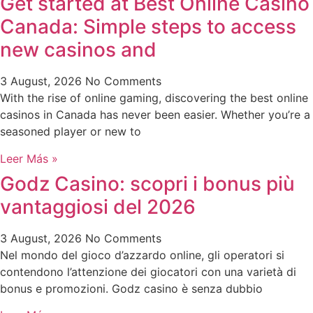
Get started at Best Online Casino
Canada: Simple steps to access
new casinos and
3 August, 2026
No Comments
With the rise of online gaming, discovering the best online
casinos in Canada has never been easier. Whether you’re a
seasoned player or new to
Leer Más »
Godz Casino: scopri i bonus più
vantaggiosi del 2026
3 August, 2026
No Comments
Nel mondo del gioco d’azzardo online, gli operatori si
contendono l’attenzione dei giocatori con una varietà di
bonus e promozioni. Godz casino è senza dubbio