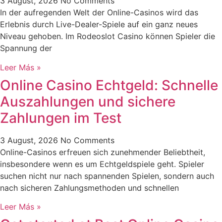
3 August, 2026
No Comments
In der aufregenden Welt der Online-Casinos wird das
Erlebnis durch Live-Dealer-Spiele auf ein ganz neues
Niveau gehoben. Im Rodeoslot Casino können Spieler die
Spannung der
Leer Más »
Online Casino Echtgeld: Schnelle
Auszahlungen und sichere
Zahlungen im Test
3 August, 2026
No Comments
Online-Casinos erfreuen sich zunehmender Beliebtheit,
insbesondere wenn es um Echtgeldspiele geht. Spieler
suchen nicht nur nach spannenden Spielen, sondern auch
nach sicheren Zahlungsmethoden und schnellen
Leer Más »