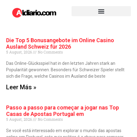
Die Top 5 Bonusangebote im Online Casino
Ausland Schweiz für 2026
5 August, 2026
No Comments
Das Online-Glücksspiel hat in den letzten Jahren stark an
Popularität gewonnen. Besonders für Schweizer Spieler stellt
sich die Frage, welche Casinos im Ausland die beste
Leer Más »
Passo a passo para começar a jogar nas Top
Casas de Apostas Portugal em
5 August, 2026
No Comments
Se você está interessado em explorar o mundo das apostas