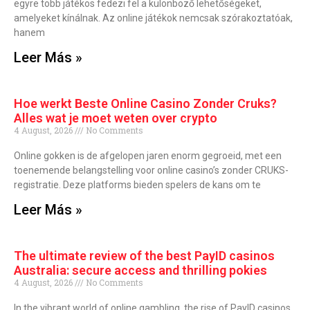
egyre több játékos fedezi fel a különböző lehetőségeket,
amelyeket kínálnak. Az online játékok nemcsak szórakoztatóak,
hanem
Leer Más »
Hoe werkt Beste Online Casino Zonder Cruks?
Alles wat je moet weten over crypto
4 August, 2026
No Comments
Online gokken is de afgelopen jaren enorm gegroeid, met een
toenemende belangstelling voor online casino’s zonder CRUKS-
registratie. Deze platforms bieden spelers de kans om te
Leer Más »
The ultimate review of the best PayID casinos
Australia: secure access and thrilling pokies
4 August, 2026
No Comments
In the vibrant world of online gambling, the rise of PayID casinos