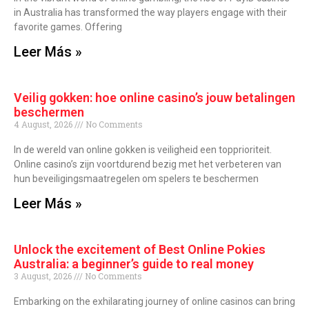
in Australia has transformed the way players engage with their
favorite games. Offering
Leer Más »
Veilig gokken: hoe online casino’s jouw betalingen
beschermen
4 August, 2026
No Comments
In de wereld van online gokken is veiligheid een topprioriteit.
Online casino’s zijn voortdurend bezig met het verbeteren van
hun beveiligingsmaatregelen om spelers te beschermen
Leer Más »
Unlock the excitement of Best Online Pokies
Australia: a beginner’s guide to real money
3 August, 2026
No Comments
Embarking on the exhilarating journey of online casinos can bring