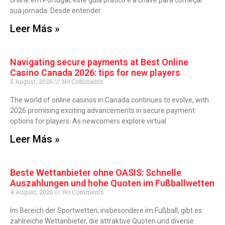
online em Portugal, este guia prático é a chave para começar
sua jornada. Desde entender
Leer Más »
Navigating secure payments at Best Online
Casino Canada 2026: tips for new players
5 August, 2026
No Comments
The world of online casinos in Canada continues to evolve, with
2026 promising exciting advancements in secure payment
options for players. As newcomers explore virtual
Leer Más »
Beste Wettanbieter ohne OASIS: Schnelle
Auszahlungen und hohe Quoten im Fußballwetten
4 August, 2026
No Comments
Im Bereich der Sportwetten, insbesondere im Fußball, gibt es
zahlreiche Wettanbieter, die attraktive Quoten und diverse