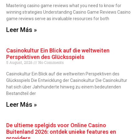
Mastering casino game reviews what you need to know for
winning strategies Understanding Casino Game Reviews Casino
game reviews serve as invaluable resources for both
Leer Más »
Casinokultur Ein Blick auf die weltweiten
Perspektiven des Glücksspiels
5 August, 2026
No Comments
Casinokultur Ein Blick auf die weltweiten Perspektiven des
Glücksspiels Die Entwicklung der Casinokultur Die Casinokultur
hat sich über Jahrhunderte hinweg zu einem bedeutenden
Bestandteil der
Leer Más »
De ultieme spelgids voor Online Casino
Buitenland 2026: ontdek unieke features en
providers