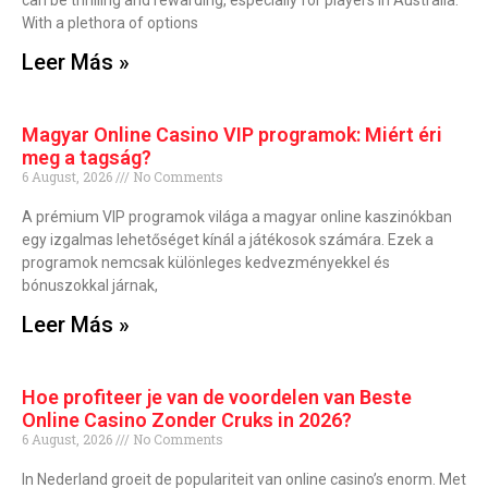
can be thrilling and rewarding, especially for players in Australia.
With a plethora of options
Leer Más »
Magyar Online Casino VIP programok: Miért éri
meg a tagság?
6 August, 2026
No Comments
A prémium VIP programok világa a magyar online kaszinókban
egy izgalmas lehetőséget kínál a játékosok számára. Ezek a
programok nemcsak különleges kedvezményekkel és
bónuszokkal járnak,
Leer Más »
Hoe profiteer je van de voordelen van Beste
Online Casino Zonder Cruks in 2026?
6 August, 2026
No Comments
In Nederland groeit de populariteit van online casino’s enorm. Met