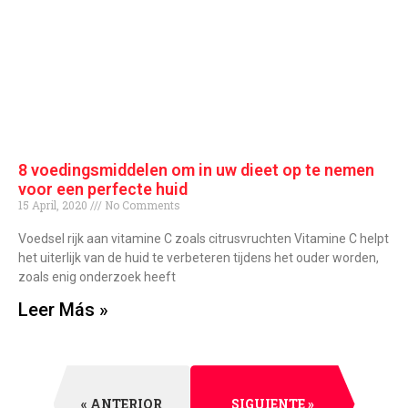
8 voedingsmiddelen om in uw dieet op te nemen
voor een perfecte huid
15 April, 2020
No Comments
Voedsel rijk aan vitamine C zoals citrusvruchten Vitamine C helpt
het uiterlijk van de huid te verbeteren tijdens het ouder worden,
zoals enig onderzoek heeft
Leer Más »
« ANTERIOR
SIGUIENTE »