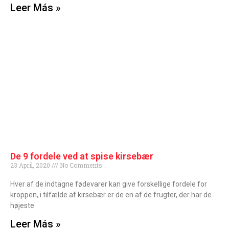
Leer Más »
De 9 fordele ved at spise kirsebær
23 April, 2020
No Comments
Hver af de indtagne fødevarer kan give forskellige fordele for
kroppen, i tilfælde af kirsebær er de en af ​​de frugter, der har de
højeste
Leer Más »