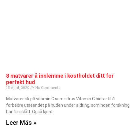
8 matvarer å innlemme i kostholdet ditt for
perfekt hud
15 April, 2020
No Comments
Matvarer rik på vitamin C som sitrus Vitamin C bidrar til å
forbedre utseendet på huden under aldring, som noen forskning
har foreslått. Også kjent
Leer Más »