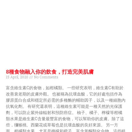
8種食物融入你的飲食，打造完美肌膚
15 April, 2020
No Comments
富含維生素C的食物，如柑橘類。 一些研究表明，維生素C有助於
改善衰老期的皮膚外觀。 也被稱為抗壞血酸，它的好處包括作為
膠原蛋白合成和穩定所必需的多種酶的輔助因子，以及一種細胞內
抗氧化劑。 有研究還表明，這種維生素可能是一種天然的光保護
劑，可以防止紫外線輻射和預防癌症。 柚子、橘子、檸檬等柑橘
類水果是維生素C含量最豐富的食物，可以幫助你的皮膚。除了這
些，獼猴桃、西蘭花或草莓也是抗壞血酸的良好來源。 另一方
面，柑橘類水果，尤其是檸檬和橙子，富含黃酮類化合物，這些植