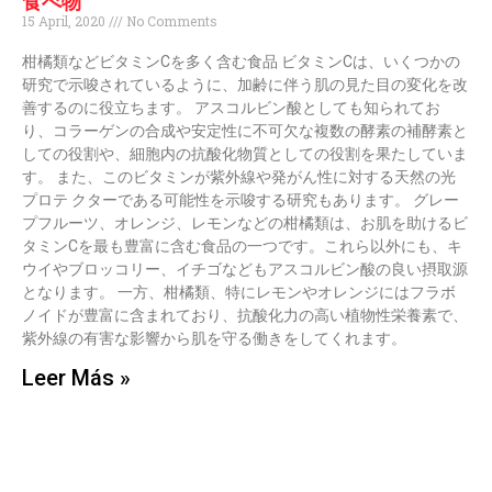
食べ物
15 April, 2020
No Comments
柑橘類などビタミンCを多く含む食品 ビタミンCは、いくつかの
研究で示唆されているように、加齢に伴う肌の見た目の変化を改
善するのに役立ちます。 アスコルビン酸としても知られてお
り、コラーゲンの合成や安定性に不可欠な複数の酵素の補酵素と
しての役割や、細胞内の抗酸化物質としての役割を果たしていま
す。 また、このビタミンが紫外線や発がん性に対する天然の光
プロテ クターである可能性を示唆する研究もあります。 グレー
プフルーツ、オレンジ、レモンなどの柑橘類は、お肌を助けるビ
タミンCを最も豊富に含む食品の一つです。これら以外にも、キ
ウイやブロッコリー、イチゴなどもアスコルビン酸の良い摂取源
となります。 一方、柑橘類、特にレモンやオレンジにはフラボ
ノイドが豊富に含まれており、抗酸化力の高い植物性栄養素で、
紫外線の有害な影響から肌を守る働きをしてくれます。
Leer Más »