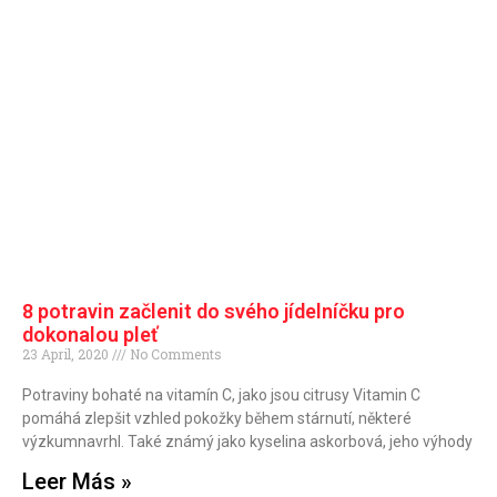
8 potravin začlenit do svého jídelníčku pro
dokonalou pleť
23 April, 2020
No Comments
Potraviny bohaté na vitamín C, jako jsou citrusy Vitamin C
pomáhá zlepšit vzhled pokožky během stárnutí, některé
výzkumnavrhl. Také známý jako kyselina askorbová, jeho výhody
Leer Más »