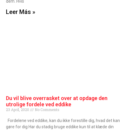
dem. Hvis
Leer Más »
Du vil blive overrasket over at opdage den
utrolige fordele ved eddike
23 April, 2020
No Comments
Fordelene ved eddike, kan du ikke forestille dig, hvad det kan
gøre for dig Har du stadig bruge eddike kun til at klæde din