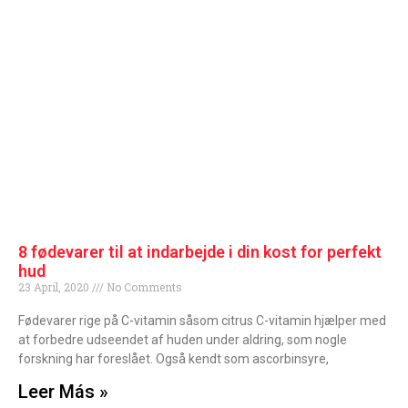
8 fødevarer til at indarbejde i din kost for perfekt
hud
23 April, 2020
No Comments
Fødevarer rige på C-vitamin såsom citrus C-vitamin hjælper med
at forbedre udseendet af huden under aldring, som nogle
forskning har foreslået. Også kendt som ascorbinsyre,
Leer Más »