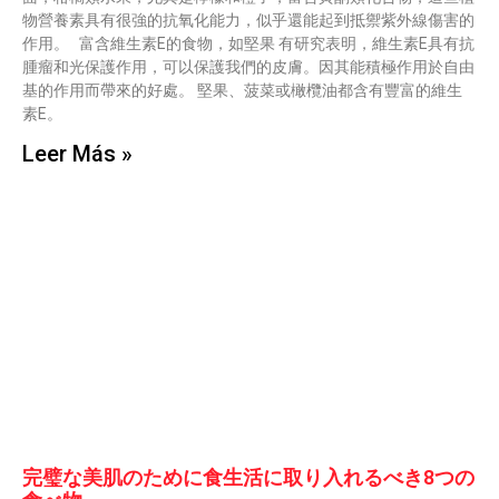
物營養素具有很強的抗氧化能力，似乎還能起到抵禦紫外線傷害的
作用。 富含維生素E的食物，如堅果 有研究表明，維生素E具有抗
腫瘤和光保護作用，可以保護我們的皮膚。因其能積極作用於自由
基的作用而帶來的好處。 堅果、菠菜或橄欖油都含有豐富的維生
素E。
Leer Más »
完璧な美肌のために食生活に取り入れるべき8つの