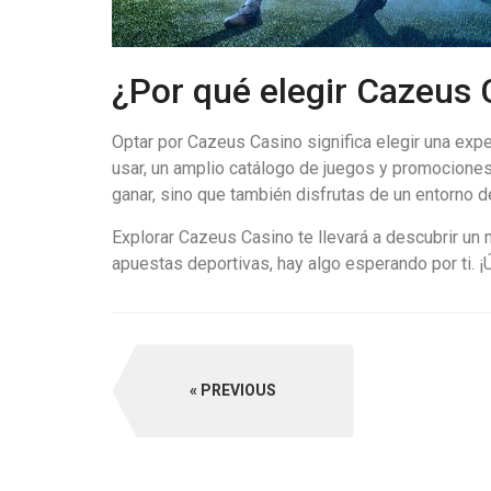
¿Por qué elegir Cazeus 
Optar por Cazeus Casino significa elegir una exper
usar, un amplio catálogo de juegos y promociones a
ganar, sino que también disfrutas de un entorno 
Explorar Cazeus Casino te llevará a descubrir un
apuestas deportivas, hay algo esperando por ti. 
PREVIOUS