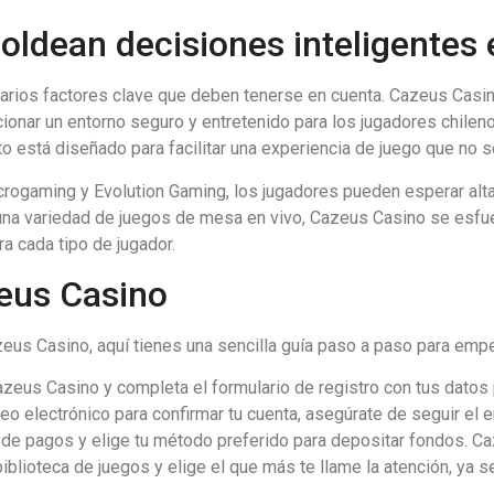
ldean decisiones inteligentes 
 varios factores clave que deben tenerse en cuenta. Cazeus Casi
cionar un entorno seguro y entretenido para los jugadores chil
 está diseñado para facilitar una experiencia de juego que no so
aming y Evolution Gaming, los jugadores pueden esperar alta c
na variedad de juegos de mesa en vivo, Cazeus Casino se esfue
a cada tipo de jugador.
eus Casino
zeus Casino, aquí tienes una sencilla guía paso a paso para emp
azeus Casino y completa el formulario de registro con tus datos
eo electrónico para confirmar tu cuenta, asegúrate de seguir el enl
de pagos y elige tu método preferido para depositar fondos. C
biblioteca de juegos y elige el que más te llame la atención, ya