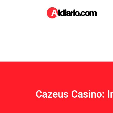
Cazeus Casino: I