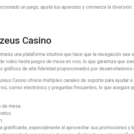
cionado un juego, ajusta tus apuestas y comienza la diversión.
azeus Casino
rarás una plataforma intuitiva que hace que la navegación sea s
e video hasta juegos de mesa en vivo, lo que garantiza que siem
os gráficos de alta fidelidad proporcionados por desarrolladores 
Cazeus Casino ofrece múltiples canales de soporte para ayudar a 
ivo, correo electrónico y preguntas frecuentes, lo que asegura qu
s de mesa.
matos.
n.
a gratificante, especialmente al aprovechar sus promociones y 