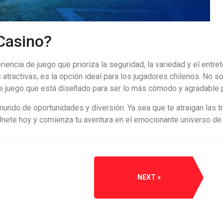
Casino?
iencia de juego que prioriza la seguridad, la variedad y el entret
tractivas, es la opción ideal para los jugadores chilenos. No so
de juego que está diseñado para ser lo más cómodo y agradable 
 mundo de oportunidades y diversión. Ya sea que te atraigan las
¡Únete hoy y comienza tu aventura en el emocionante universo d
NEXT