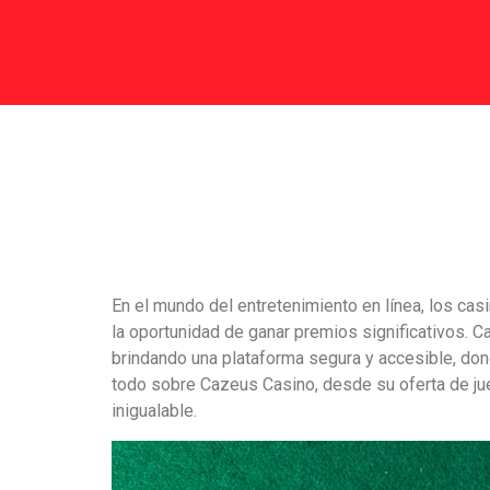
En el mundo del entretenimiento en línea, los c
la oportunidad de ganar premios significativos. 
brindando una plataforma segura y accesible, do
todo sobre Cazeus Casino, desde su oferta de ju
inigualable.