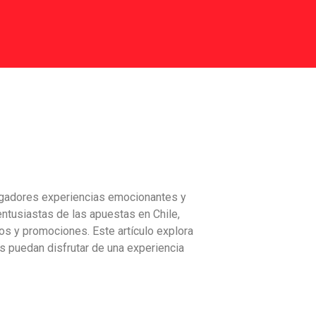
jugadores experiencias emocionantes y
ntusiastas de las apuestas en Chile,
os y promociones. Este artículo explora
s puedan disfrutar de una experiencia