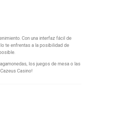
enimiento. Con una interfaz fácil de
lo te enfrentas a la posibilidad de
posible.
 tragamonedas, los juegos de mesa o las
e Cazeus Casino!