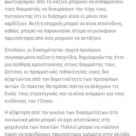
φωτογραφίες από τα καζίνο μπορούν να ενθαρρύνουν
τους θαυμαστές να δοκιμάσουν την τύχη τους,
πιστεύοντας ότι οι διάσημοι είναι οι μόνοι που
κερδίζουν. Αυτή η επιρροή μπορεί να είναι επικίνδυνη,
καθώς μπορεί να παρακινήσει άτομα να ρισκάρουν
περισσότερα από όσα μπορούν να αντέξουν.
Επιπλέον, οι διασημότητες συχνά προάγουν
συγκεκριμένα καζίνο ή παιχνίδια, δημιουργώντας έτσι
μια αίσθηση εμπιστοσύνης στους θαυμαστές τους.
Ωστόσο, οι πραγματικές πιθανότητες νίκης δεν
εξαρτώνται από την δημοτικότητα των προσώπων
αυτών. Οι παίκτες θα πρέπει πάντα να ελέγχουν τις
δικές τους στρατηγικές και να είναι ενήμεροι για τους
κινδύνους του τζόγου.
Η εξάρτηση από την εικόνα των διασημοτήτων στα
κοινωνικά μέσα μπορεί να έχει επιπτώσεις στη
ψυχολογία των παικτών. Πολλοί μπορεί να νιώσουν
πίεση να επενδύσουν περισσότερα χρήματα στην ελπίδα