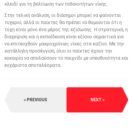
κλειδί για τη βελτίωση των πιθανοτήτων νίκης.
Στην τελική ανάλυση, οι διάσημοι μπορεί να φαίνονται
τυχεροί, αλλά οι παίκτες θα πρέπει να θυμούνται ότι η
τύχη είναι μόνο ένα μέρος της εξίσωσης. Η στρατηγική, η
διαχείριση και η εκπαίδευση είναι εξίσου σημαντικά για
να επιτευχθούν μακροχρόνιες νίκες στα καζίνο. Με την
κατάλληλη προσέγγιση, όλοι οι παίκτες έχουν την
ευκαιρία να απολαύσουν το παιχνίδι με υπευθυνότητα και
ευχάριστα αποτελέσματα.
PREVIOUS
NEXT