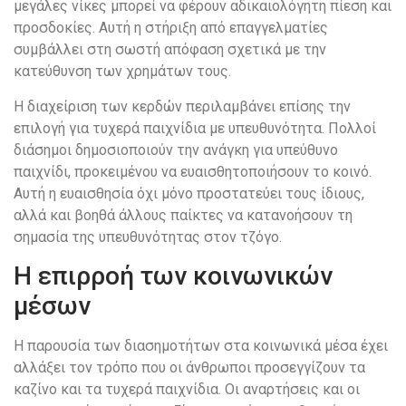
μεγάλες νίκες μπορεί να φέρουν αδικαιολόγητη πίεση και
προσδοκίες. Αυτή η στήριξη από επαγγελματίες
συμβάλλει στη σωστή απόφαση σχετικά με την
κατεύθυνση των χρημάτων τους.
Η διαχείριση των κερδών περιλαμβάνει επίσης την
επιλογή για τυχερά παιχνίδια με υπευθυνότητα. Πολλοί
διάσημοι δημοσιοποιούν την ανάγκη για υπεύθυνο
παιχνίδι, προκειμένου να ευαισθητοποιήσουν το κοινό.
Αυτή η ευαισθησία όχι μόνο προστατεύει τους ίδιους,
αλλά και βοηθά άλλους παίκτες να κατανοήσουν τη
σημασία της υπευθυνότητας στον τζόγο.
Η επιρροή των κοινωνικών
μέσων
Η παρουσία των διασημοτήτων στα κοινωνικά μέσα έχει
αλλάξει τον τρόπο που οι άνθρωποι προσεγγίζουν τα
καζίνο και τα τυχερά παιχνίδια. Οι αναρτήσεις και οι