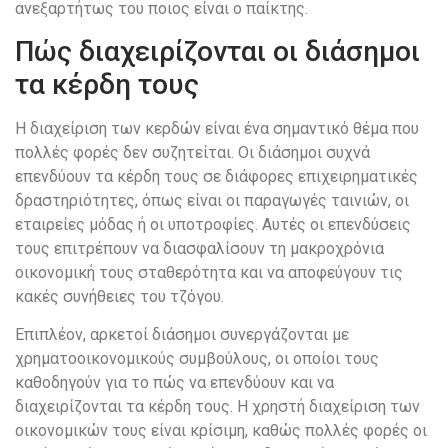
ανεξαρτήτως του ποιος είναι ο παίκτης.
Πώς διαχειρίζονται οι διάσημοι
τα κέρδη τους
Η διαχείριση των κερδών είναι ένα σημαντικό θέμα που
πολλές φορές δεν συζητείται. Οι διάσημοι συχνά
επενδύουν τα κέρδη τους σε διάφορες επιχειρηματικές
δραστηριότητες, όπως είναι οι παραγωγές ταινιών, οι
εταιρείες μόδας ή οι υποτροφίες. Αυτές οι επενδύσεις
τους επιτρέπουν να διασφαλίσουν τη μακροχρόνια
οικονομική τους σταθερότητα και να αποφεύγουν τις
κακές συνήθειες του τζόγου.
Επιπλέον, αρκετοί διάσημοι συνεργάζονται με
χρηματοοικονομικούς συμβούλους, οι οποίοι τους
καθοδηγούν για το πώς να επενδύουν και να
διαχειρίζονται τα κέρδη τους. Η χρηστή διαχείριση των
οικονομικών τους είναι κρίσιμη, καθώς πολλές φορές οι