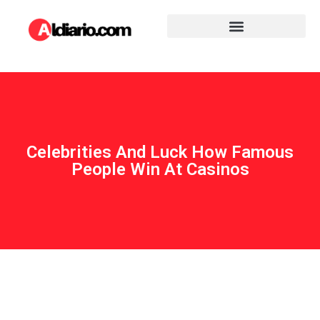
Celebrities And Luck How Famous
People Win At Casinos