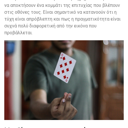
να αποκτήσουν ένα κομμάτι της επιτυχίας που βλέπουν
στις οθόνες τους. Είναι σημαντικό να κατανοούν ότι η
τύχη είναι απρόβλεπτη και πως η πραγματικότητα είναι
συχνά πολύ διαφορετική από την εικόνα που
προβάλλεται.