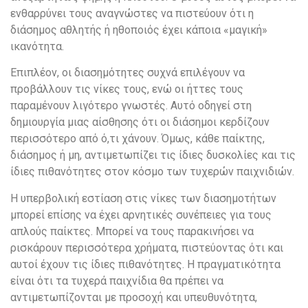
ενθαρρύνει τους αναγνώστες να πιστεύουν ότι η
διάσημος αθλητής ή ηθοποιός έχει κάποια «μαγική»
ικανότητα.
Επιπλέον, οι διασημότητες συχνά επιλέγουν να
προβάλλουν τις νίκες τους, ενώ οι ήττες τους
παραμένουν λιγότερο γνωστές. Αυτό οδηγεί στη
δημιουργία μιας αίσθησης ότι οι διάσημοι κερδίζουν
περισσότερο από ό,τι χάνουν. Όμως, κάθε παίκτης,
διάσημος ή μη, αντιμετωπίζει τις ίδιες δυσκολίες και τις
ίδιες πιθανότητες στον κόσμο των τυχερών παιχνιδιών.
Η υπερβολική εστίαση στις νίκες των διασημοτήτων
μπορεί επίσης να έχει αρνητικές συνέπειες για τους
απλούς παίκτες. Μπορεί να τους παρακινήσει να
ρισκάρουν περισσότερα χρήματα, πιστεύοντας ότι και
αυτοί έχουν τις ίδιες πιθανότητες. Η πραγματικότητα
είναι ότι τα τυχερά παιχνίδια θα πρέπει να
αντιμετωπίζονται με προσοχή και υπευθυνότητα,