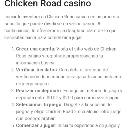
Chicken Road casino
Iniciar tu aventura en Chicken Road casino es un proceso
sencillo que puede dividirse en varios pasos. A
continuación, te ofrecemos un desglose claro de lo que
necesitas hacer para comenzar a jugar:
Crear una cuenta:
Visita el sitio web de Chicken
Road casino y regístrate proporcionando tu
información básica.
Verificar tus datos:
Completa el proceso de
verificación de identidad para garantizar un ambiente
de juego seguro.
Realizar un depósito:
Escoge un método de pago y
deposita entre $0.01 y $200 para comenzar a jugar.
Seleccionar tu juego:
Dirígete a la sección de
juegos y elige Chicken Road 2 o cualquier otro juego
que desees probar.
Comenzar a jugar:
Inicia tu experiencia de juego y