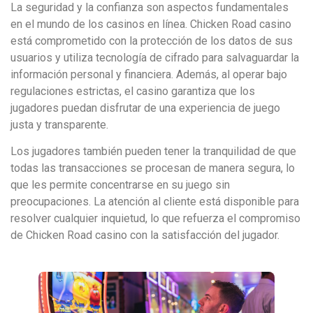
La seguridad y la confianza son aspectos fundamentales
en el mundo de los casinos en línea. Chicken Road casino
está comprometido con la protección de los datos de sus
usuarios y utiliza tecnología de cifrado para salvaguardar la
información personal y financiera. Además, al operar bajo
regulaciones estrictas, el casino garantiza que los
jugadores puedan disfrutar de una experiencia de juego
justa y transparente.
Los jugadores también pueden tener la tranquilidad de que
todas las transacciones se procesan de manera segura, lo
que les permite concentrarse en su juego sin
preocupaciones. La atención al cliente está disponible para
resolver cualquier inquietud, lo que refuerza el compromiso
de Chicken Road casino con la satisfacción del jugador.