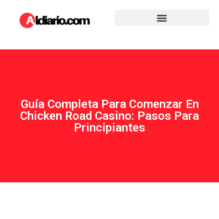
Guía Completa Para Comenzar En
Chicken Road Casino: Pasos Para
Principiantes