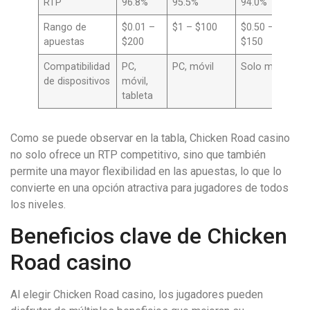
RTP
96.8%
95.5%
94.0%
Rango de
$0.01 –
$1 – $100
$0.50 –
apuestas
$200
$150
Compatibilidad
PC,
PC, móvil
Solo móvil
de dispositivos
móvil,
tableta
Como se puede observar en la tabla, Chicken Road casino
no solo ofrece un RTP competitivo, sino que también
permite una mayor flexibilidad en las apuestas, lo que lo
convierte en una opción atractiva para jugadores de todos
los niveles.
Beneficios clave de Chicken
Road casino
Al elegir Chicken Road casino, los jugadores pueden