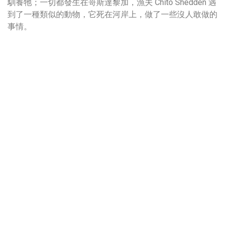
馴養牠；一切都發生在哥斯達黎加，漁夫 Chito Shedden 遇
到了一種類似的動物，它死在河岸上，做了一些沒人敢做的
事情。