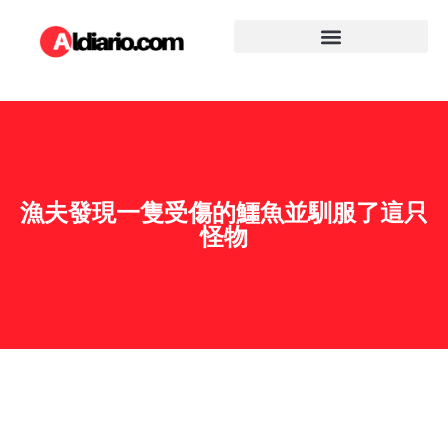
漁夫發現一隻受傷的鱷魚並馴服了這只
怪物