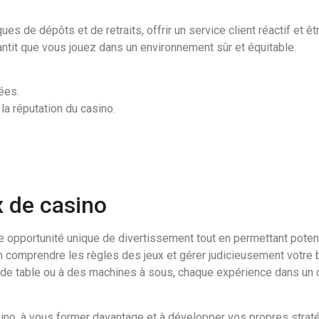
ues de dépôts et de retraits, offrir un service client réactif et ê
ntit que vous jouez dans un environnement sûr et équitable.
ées.
la réputation du casino.
x de casino
e opportunité unique de divertissement tout en permettant poten
en comprendre les règles des jeux et gérer judicieusement votre
x de table ou à des machines à sous, chaque expérience dans un c
asino, à vous former davantage et à développer vos propres stra