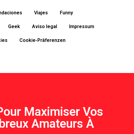
ndaciones
Viajes
Funny
Geek
Aviso legal
Impressum
ies
Cookie-Präferenzen
Pour Maximiser Vos
mbreux Amateurs À