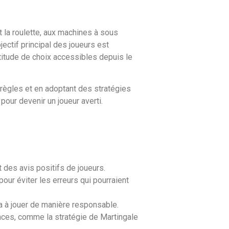
t la roulette, aux machines à sous
ectif principal des joueurs est
ltitude de choix accessibles depuis le
 règles et en adoptant des stratégies
our devenir un joueur averti.
 des avis positifs de joueurs.
our éviter les erreurs qui pourraient
a à jouer de manière responsable.
ces, comme la stratégie de Martingale