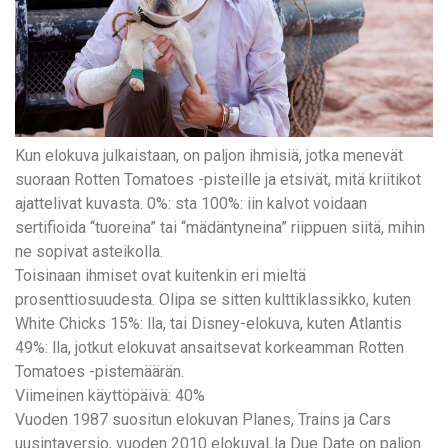
Kun elokuva julkaistaan, on paljon ihmisiä, jotka menevät
suoraan Rotten Tomatoes -pisteille ja etsivät, mitä kriitikot
ajattelivat kuvasta. 0%: sta 100%: iin kalvot voidaan
sertifioida “tuoreina” tai “mädäntyneina” riippuen siitä, mihin
ne sopivat asteikolla.
Toisinaan ihmiset ovat kuitenkin eri mieltä
prosenttiosuudesta. Olipa se sitten kulttiklassikko, kuten
White Chicks 15%: lla, tai Disney-elokuva, kuten Atlantis
49%: lla, jotkut elokuvat ansaitsevat korkeamman Rotten
Tomatoes -pistemäärän.
Viimeinen käyttöpäivä: 40%
Vuoden 1987 suositun elokuvan Planes, Trains ja Cars
uusintaversio, vuoden 2010 elokuvaLla Due Date on paljon