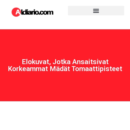
Elokuvat, Jotka Ansaitsivat
Korkeammat Mädät Tomaattipisteet