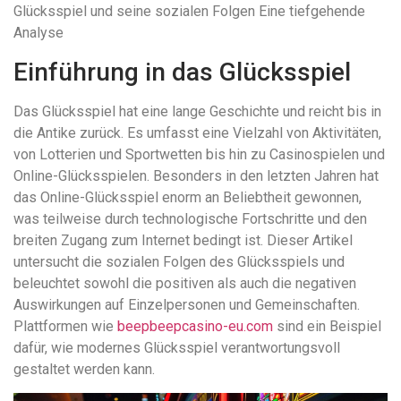
Glücksspiel und seine sozialen Folgen Eine tiefgehende
Analyse
Einführung in das Glücksspiel
Das Glücksspiel hat eine lange Geschichte und reicht bis in
die Antike zurück. Es umfasst eine Vielzahl von Aktivitäten,
von Lotterien und Sportwetten bis hin zu Casinospielen und
Online-Glücksspielen. Besonders in den letzten Jahren hat
das Online-Glücksspiel enorm an Beliebtheit gewonnen,
was teilweise durch technologische Fortschritte und den
breiten Zugang zum Internet bedingt ist. Dieser Artikel
untersucht die sozialen Folgen des Glücksspiels und
beleuchtet sowohl die positiven als auch die negativen
Auswirkungen auf Einzelpersonen und Gemeinschaften.
Plattformen wie
beepbeepcasino-eu.com
sind ein Beispiel
dafür, wie modernes Glücksspiel verantwortungsvoll
gestaltet werden kann.