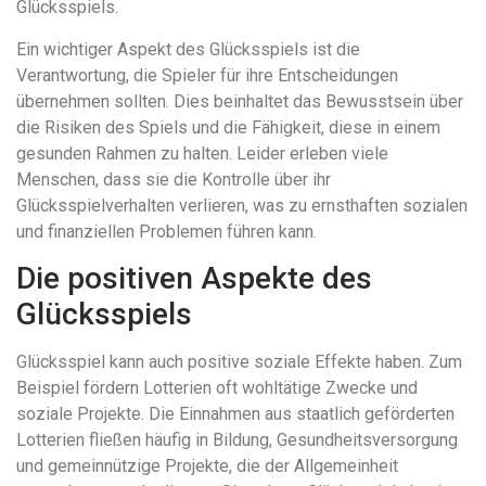
Glücksspiels.
Ein wichtiger Aspekt des Glücksspiels ist die
Verantwortung, die Spieler für ihre Entscheidungen
übernehmen sollten. Dies beinhaltet das Bewusstsein über
die Risiken des Spiels und die Fähigkeit, diese in einem
gesunden Rahmen zu halten. Leider erleben viele
Menschen, dass sie die Kontrolle über ihr
Glücksspielverhalten verlieren, was zu ernsthaften sozialen
und finanziellen Problemen führen kann.
Die positiven Aspekte des
Glücksspiels
Glücksspiel kann auch positive soziale Effekte haben. Zum
Beispiel fördern Lotterien oft wohltätige Zwecke und
soziale Projekte. Die Einnahmen aus staatlich geförderten
Lotterien fließen häufig in Bildung, Gesundheitsversorgung
und gemeinnützige Projekte, die der Allgemeinheit