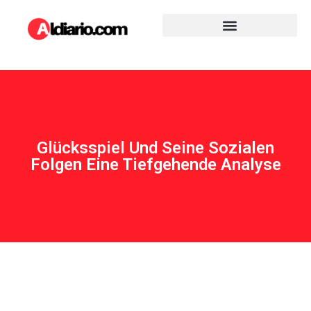
Glücksspiel Und Seine Sozialen
Folgen Eine Tiefgehende Analyse