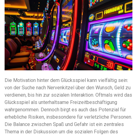
Die Motivation hinter dem Glücksspiel kann vielfältig sein:
von der Suche nach Nervenkitzel über den Wunsch, Geld zu
verdienen, bis hin zur sozialen Interaktion. Oftmals wird das
Glücksspiel als unterhaltsame Freizeitbeschäftigung
wahrgenommen. Dennoch birgt es auch das Potenzial für
erhebliche Risiken, insbesondere für verletzliche Personen.
Die Balance zwischen Spaß und Gefahr ist ein zentrales
Thema in der Diskussion um die sozialen Folgen des