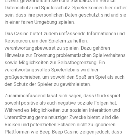
Lizenz gewährleisten sie hohe Standards im Bereich
Datenschutz und Spielerschutz. Spieler können hier sicher
sein, dass ihre persönlichen Daten geschützt sind und sie
in einer fairen Umgebung spielen.
Das Casino bietet zudem umfassende Informationen und
Ressourcen, um den Spielern zu helfen,
verantwortungsbewusst zu spielen. Dazu gehören
Hinweise zur Erkennung problematischen Spielverhaltens
sowie Möglichkeiten zur Selbstbegrenzung. Ein
verantwortungsvolles Spielerlebnis wird hier
großgeschrieben, um sowohl den Spaß am Spiel als auch
den Schutz der Spieler zu gewährleisten.
Zusammenfassend lässt sich sagen, dass Glücksspiel
sowohl positive als auch negative soziale Folgen hat.
Während es Möglichkeiten zur sozialen Interaktion und
Unterstützung gemeinnütziger Zwecke bietet, sind die
Risiken und potenziellen Schäden nicht zu ignorieren.
Plattformen wie Beep Beep Casino zeigen jedoch, dass