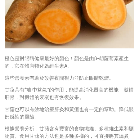
橙色是對眼睛健康最好的顏色！顏色是由β-胡蘿蔔素產生
的，它在體內轉化為維生素A。
這些營養素有助於改善夜間視力並防止眼睛乾澀。
甘藷具有“補 中益氣”的作用，能提高消化器官的機能，滋補
肝腎，對機體的衰弱也有恢復效果。
甘藷也可以有效地治療肝炎和黃疸也有一定的幫助。降低眼
部感染的風險。
根據營養分析，甘藷含有豐富的食物纖維、多種維生素和礦
物質。食用甘藷的方法也是多種多樣的，可直接將其燒煮