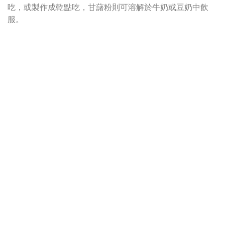
吃，或製作成乾點吃，甘藷粉則可溶解於牛奶或豆奶中飲
服。