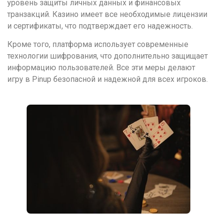
уровень защиты личных данных и финансовых
транзакций. Казино имеет все необходимые лицензии
и сертификаты, что подтверждает его надежность.
Кроме того, платформа использует современные
технологии шифрования, что дополнительно защищает
информацию пользователей. Все эти меры делают
игру в Pinup безопасной и надежной для всех игроков.