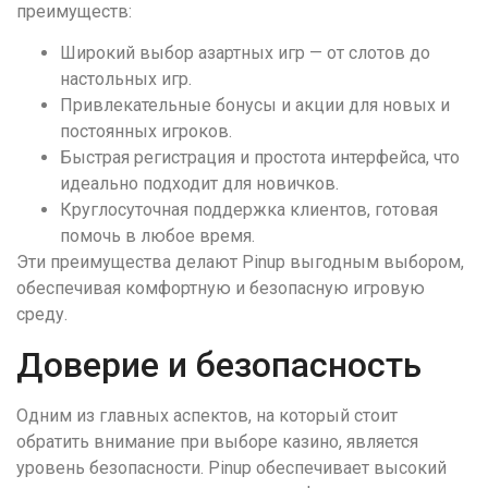
преимуществ:
Широкий выбор азартных игр — от слотов до
настольных игр.
Привлекательные бонусы и акции для новых и
постоянных игроков.
Быстрая регистрация и простота интерфейса, что
идеально подходит для новичков.
Круглосуточная поддержка клиентов, готовая
помочь в любое время.
Эти преимущества делают Pinup выгодным выбором,
обеспечивая комфортную и безопасную игровую
среду.
Доверие и безопасность
Одним из главных аспектов, на который стоит
обратить внимание при выборе казино, является
уровень безопасности. Pinup обеспечивает высокий