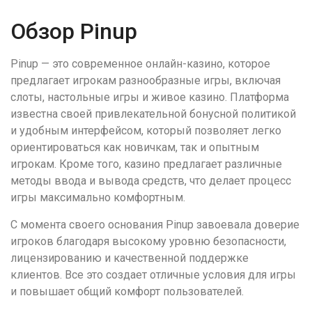
Обзор Pinup
Pinup — это современное онлайн-казино, которое
предлагает игрокам разнообразные игры, включая
слоты, настольные игры и живое казино. Платформа
известна своей привлекательной бонусной политикой
и удобным интерфейсом, который позволяет легко
ориентироваться как новичкам, так и опытным
игрокам. Кроме того, казино предлагает различные
методы ввода и вывода средств, что делает процесс
игры максимально комфортным.
С момента своего основания Pinup завоевала доверие
игроков благодаря высокому уровню безопасности,
лицензированию и качественной поддержке
клиентов. Все это создает отличные условия для игры
и повышает общий комфорт пользователей.