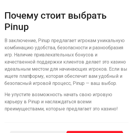
Почему стоит выбрать
Pinup
В заключение, Pinup предлагает игрокам уникальную
комбинацию удобства, безопасности и разнообразия
игр. Наличие привлекательных бонусов и
качественной поддержки клиентов делает это казино
идеальным местом для начинающих игроков. Если вы
ищете платформу, которая обеспечит вам удобный и
безопасный игровой процесс, Pinup — ваш выбор.
Не упустите возможность начать свою игровую
карьеру в Pinup и наслаждаться всеми
преимуществами, которые предлагает это казино!