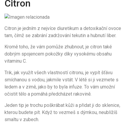
Citron
Citron je jedním z nejvíce diuretikum a detoxikační ovoce
tam, čímž se zabrání zadržování tekutin a hubnutí liber.
Kromě toho, že vám pomůže zhubnout, je citron také
dobrým spojencem pokožky díky vysokému obsahu
vitaminu C.
Trik, jak využít všech vlastností citronu, je vypít šťávu
smíchanou s vodou, jakmile vstát. V létě si ji vezmete s
ledem a v zimě, jako by to byla infuze. To vám umožní
očistit tělo a pomáhá předcházet rakovině.
Jeden tip je trochu poškrábat kůži a přidat ji do sklenice,
kterou budete pít. Když to vezmeš s dýmkou, neublížíš
smaltu v zubech.