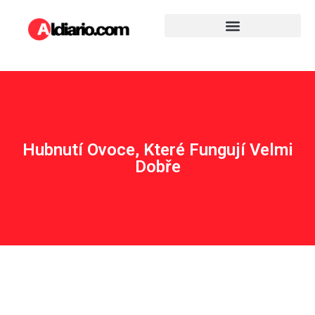
Hubnutí Ovoce, Které Fungují Velmi
Dobře