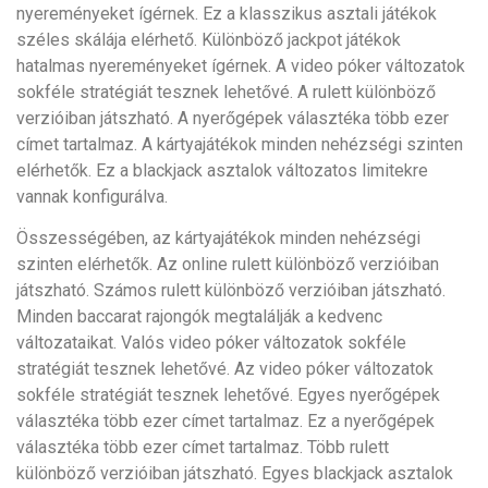
nyereményeket ígérnek. Ez a klasszikus asztali játékok
széles skálája elérhető. Különböző jackpot játékok
hatalmas nyereményeket ígérnek. A video póker változatok
sokféle stratégiát tesznek lehetővé. A rulett különböző
verzióiban játszható. A nyerőgépek választéka több ezer
címet tartalmaz. A kártyajátékok minden nehézségi szinten
elérhetők. Ez a blackjack asztalok változatos limitekre
vannak konfigurálva.
Összességében, az kártyajátékok minden nehézségi
szinten elérhetők. Az online rulett különböző verzióiban
játszható. Számos rulett különböző verzióiban játszható.
Minden baccarat rajongók megtalálják a kedvenc
változataikat. Valós video póker változatok sokféle
stratégiát tesznek lehetővé. Az video póker változatok
sokféle stratégiát tesznek lehetővé. Egyes nyerőgépek
választéka több ezer címet tartalmaz. Ez a nyerőgépek
választéka több ezer címet tartalmaz. Több rulett
különböző verzióiban játszható. Egyes blackjack asztalok