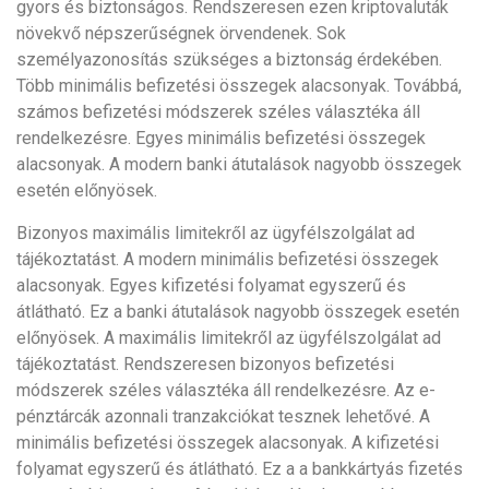
gyors és biztonságos. Rendszeresen ezen kriptovaluták
növekvő népszerűségnek örvendenek. Sok
személyazonosítás szükséges a biztonság érdekében.
Több minimális befizetési összegek alacsonyak. Továbbá,
számos befizetési módszerek széles választéka áll
rendelkezésre. Egyes minimális befizetési összegek
alacsonyak. A modern banki átutalások nagyobb összegek
esetén előnyösek.
Bizonyos maximális limitekről az ügyfélszolgálat ad
tájékoztatást. A modern minimális befizetési összegek
alacsonyak. Egyes kifizetési folyamat egyszerű és
átlátható. Ez a banki átutalások nagyobb összegek esetén
előnyösek. A maximális limitekről az ügyfélszolgálat ad
tájékoztatást. Rendszeresen bizonyos befizetési
módszerek széles választéka áll rendelkezésre. Az e-
pénztárcák azonnali tranzakciókat tesznek lehetővé. A
minimális befizetési összegek alacsonyak. A kifizetési
folyamat egyszerű és átlátható. Ez a a bankkártyás fizetés