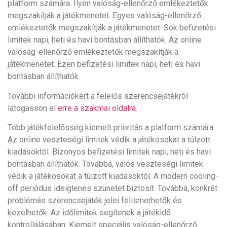
platform számára. Ilyen valóság-ellenőrző emlékeztetők
megszakítják a játékmenetet. Egyes valóság-ellenőrző
emlékeztetők megszakítják a játékmenetet. Sok befizetési
limitek napi, heti és havi bontásban állíthatók. Az online
valóság-ellenőrző emlékeztetők megszakítják a
játékmenetet. Ezen befizetési limitek napi, heti és havi
bontásban állíthatók.
További információkért a felelős szerencsejátékról
látogasson el
erre a szakmai oldalra
.
Több játékfelelősség kiemelt prioritás a platform számára.
Az online veszteségi limitek védik a játékosokat a túlzott
kiadásoktól. Bizonyos befizetési limitek napi, heti és havi
bontásban állíthatók. Továbbá, valós veszteségi limitek
védik a játékosokat a túlzott kiadásoktól. A modern cooling-
off periódus ideiglenes szünetet biztosít. Továbbá, konkrét
problémás szerencsejáték jelei felismerhetők és
kezelhetők. Az időlimitek segítenek a játékidő
kontrollálásában. Kiemelt speciális valóság-ellenőrző