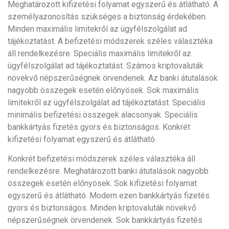
Meghatározott kifizetési folyamat egyszerű és átlátható. A
személyazonosítás szükséges a biztonság érdekében.
Minden maximális limitekről az ügyfélszolgálat ad
tájékoztatást. A befizetési módszerek széles választéka
áll rendelkezésre. Speciális maximális limitekről az
ügyfélszolgálat ad tájékoztatást. Számos kriptovaluták
növekvő népszerűségnek örvendenek. Az banki átutalások
nagyobb összegek esetén előnyösek. Sok maximális
limitekről az ügyfélszolgálat ad tájékoztatást. Speciális
minimális befizetési összegek alacsonyak. Speciális
bankkártyás fizetés gyors és biztonságos. Konkrét
kifizetési folyamat egyszerű és átlátható.
Konkrét befizetési módszerek széles választéka áll
rendelkezésre. Meghatározott banki átutalások nagyobb
összegek esetén előnyösek. Sok kifizetési folyamat
egyszerű és átlátható. Modern ezen bankkártyás fizetés
gyors és biztonságos. Minden kriptovaluták növekvő
népszerűségnek örvendenek. Sok bankkártyás fizetés