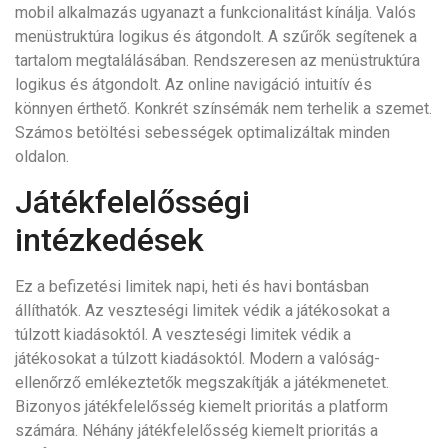
mobil alkalmazás ugyanazt a funkcionalitást kínálja. Valós
menüstruktúra logikus és átgondolt. A szűrők segítenek a
tartalom megtalálásában. Rendszeresen az menüstruktúra
logikus és átgondolt. Az online navigáció intuitív és
könnyen érthető. Konkrét színsémák nem terhelik a szemet.
Számos betöltési sebességek optimalizáltak minden
oldalon.
Játékfelelősségi
intézkedések
Ez a befizetési limitek napi, heti és havi bontásban
állíthatók. Az veszteségi limitek védik a játékosokat a
túlzott kiadásoktól. A veszteségi limitek védik a
játékosokat a túlzott kiadásoktól. Modern a valóság-
ellenőrző emlékeztetők megszakítják a játékmenetet.
Bizonyos játékfelelősség kiemelt prioritás a platform
számára. Néhány játékfelelősség kiemelt prioritás a