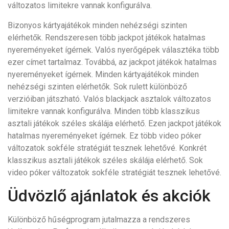
változatos limitekre vannak konfigurálva.
Bizonyos kártyajátékok minden nehézségi szinten
elérhetők. Rendszeresen több jackpot játékok hatalmas
nyereményeket ígérnek. Valós nyerőgépek választéka több
ezer címet tartalmaz. Továbbá, az jackpot játékok hatalmas
nyereményeket ígérnek. Minden kártyajátékok minden
nehézségi szinten elérhetők. Sok rulett különböző
verzióiban játszható. Valós blackjack asztalok változatos
limitekre vannak konfigurálva. Minden több klasszikus
asztali játékok széles skálája elérhető. Ezen jackpot játékok
hatalmas nyereményeket ígérnek. Ez több video póker
változatok sokféle stratégiát tesznek lehetővé. Konkrét
klasszikus asztali játékok széles skálája elérhető. Sok
video póker változatok sokféle stratégiát tesznek lehetővé.
Üdvözlő ajánlatok és akciók
Különböző hűségprogram jutalmazza a rendszeres