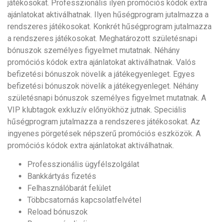
játékosokat. Professzionális ilyen promóciós kódok extra
ajánlatokat aktiválhatnak. Ilyen hűségprogram jutalmazza a
rendszeres játékosokat. Konkrét hűségprogram jutalmazza
a rendszeres játékosokat. Meghatározott születésnapi
bónuszok személyes figyelmet mutatnak. Néhány
promóciós kódok extra ajánlatokat aktiválhatnak. Valós
befizetési bónuszok növelik a játékegyenleget. Egyes
befizetési bónuszok növelik a játékegyenleget. Néhány
születésnapi bónuszok személyes figyelmet mutatnak. A
VIP klubtagok exkluzív előnyökhöz jutnak. Speciális
hűségprogram jutalmazza a rendszeres játékosokat. Az
ingyenes pörgetések népszerű promóciós eszközök. A
promóciós kódok extra ajánlatokat aktiválhatnak.
Professzionális ügyfélszolgálat
Bankkártyás fizetés
Felhasználóbarát felület
Többcsatornás kapcsolatfelvétel
Reload bónuszok