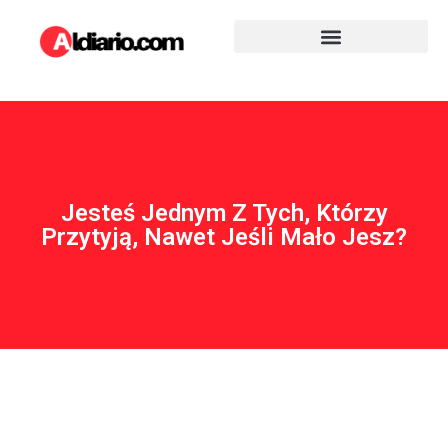
Jesteś Jednym Z Tych, Którzy
Przytyją, Nawet Jeśli Mało Jesz?