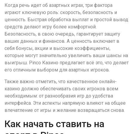
Когда речь идет об азартных играх, три фактора
играют ключевую роль: скорость, безопасность и
ценность. Быстрая обработка выплат и простой вывод
средств делают игру более комфортной.
Безопасность, в свою очередь, гарантирует защиту
ваших данных и финансов. А ценность включает в
себя бонусы, акции и высокие коэффициенты,
которые могут значительно увеличить ваши шансы на
выигрыш. Pinco Казино предлагает всё это, что делает
его отличным выбором для азартных игроков.
Также важно отметить, что качественное онлайн-
казино должно обеспечивать своих игроков всем
необходимым: от разнообразия игр до удобства
интерфейса. Эти аспекты напрямую влияют на общее
впечатление от игры и желание возвращаться снова.
Как начать ставить на