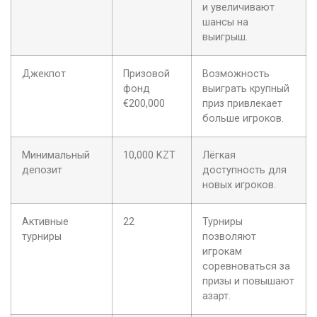
и увеличивают
шансы на
выигрыш.
Джекпот
Призовой
Возможность
фонд
выиграть крупный
€200,000
приз привлекает
больше игроков.
Минимальный
10,000 KZT
Лёгкая
депозит
доступность для
новых игроков.
Активные
22
Турниры
турниры
позволяют
игрокам
соревноваться за
призы и повышают
азарт.