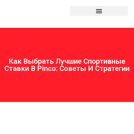
Ideas & Recomendaciones
Как Выбрать Лучшие Спортивные
Ставки В Pinco: Советы И Стратегии