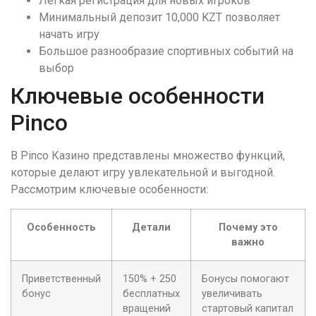
Лёгкая регистрация для новых игроков
Минимальный депозит 10,000 KZT позволяет
начать игру
Большое разнообразие спортивных событий на
выбор
Ключевые особенности
Pinco
В Pinco Казино представлены множество функций,
которые делают игру увлекательной и выгодной.
Рассмотрим ключевые особенности:
Особенность
Детали
Почему это
важно
Приветственный
150% + 250
Бонусы помогают
бонус
бесплатных
увеличивать
вращений
стартовый капитал