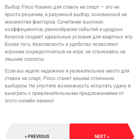
Выбор Pinco Казино для ставок на спорт — это не
просто решение, а разумный выбор, основанный на
множестве факторов. Сочетание высоких
коэффициентов, разнообразия событий и щедрых
бонусов создаёт идеальные условия для азартных игр.
Более того, безопасность и удобство позволяют
игрокам сосредоточиться на игре, не отвлекаясь на
лишние хлопоты.
Если вы ищете надежное и увлекательное место для
ставок на спорт, Pinco станет вашим отличным
выбором. Не упустите возможность испытать удачу и
выиграть с привлекательными предложениями от
этого онлайн-казино!
PREVIOUS
NEXT