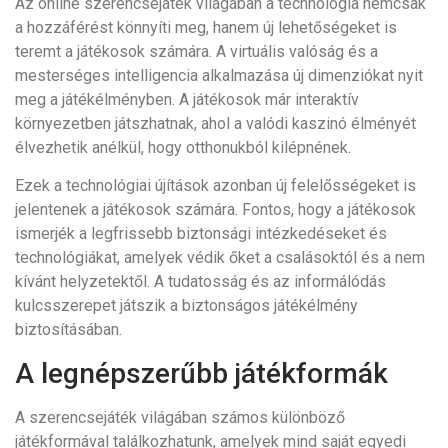
Az online szerencsejáték világában a technológia nemcsak
a hozzáférést könnyíti meg, hanem új lehetőségeket is
teremt a játékosok számára. A virtuális valóság és a
mesterséges intelligencia alkalmazása új dimenziókat nyit
meg a játékélményben. A játékosok már interaktív
környezetben játszhatnak, ahol a valódi kaszinó élményét
élvezhetik anélkül, hogy otthonukból kilépnének.
Ezek a technológiai újítások azonban új felelősségeket is
jelentenek a játékosok számára. Fontos, hogy a játékosok
ismerjék a legfrissebb biztonsági intézkedéseket és
technológiákat, amelyek védik őket a csalásoktól és a nem
kívánt helyzetektől. A tudatosság és az informálódás
kulcsszerepet játszik a biztonságos játékélmény
biztosításában.
A legnépszerűbb játékformák
A szerencsejáték világában számos különböző
játékformával találkozhatunk, amelyek mind saját egyedi