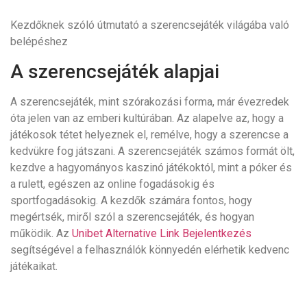
Kezdőknek szóló útmutató a szerencsejáték világába való
belépéshez
A szerencsejáték alapjai
A szerencsejáték, mint szórakozási forma, már évezredek
óta jelen van az emberi kultúrában. Az alapelve az, hogy a
játékosok tétet helyeznek el, remélve, hogy a szerencse a
kedvükre fog játszani. A szerencsejáték számos formát ölt,
kezdve a hagyományos kaszinó játékoktól, mint a póker és
a rulett, egészen az online fogadásokig és
sportfogadásokig. A kezdők számára fontos, hogy
megértsék, miről szól a szerencsejáték, és hogyan
működik. Az
Unibet Alternative Link Bejelentkezés
segítségével a felhasználók könnyedén elérhetik kedvenc
játékaikat.