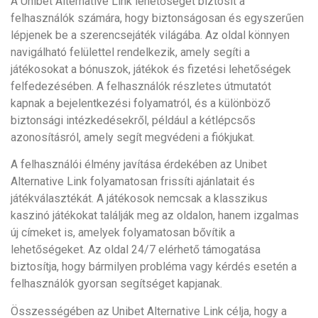
A Unibet Alternative Link lehetőséget biztosít a
felhasználók számára, hogy biztonságosan és egyszerűen
lépjenek be a szerencsejáték világába. Az oldal könnyen
navigálható felülettel rendelkezik, amely segíti a
játékosokat a bónuszok, játékok és fizetési lehetőségek
felfedezésében. A felhasználók részletes útmutatót
kapnak a bejelentkezési folyamatról, és a különböző
biztonsági intézkedésekről, például a kétlépcsős
azonosításról, amely segít megvédeni a fiókjukat.
A felhasználói élmény javítása érdekében az Unibet
Alternative Link folyamatosan frissíti ajánlatait és
játékválasztékát. A játékosok nemcsak a klasszikus
kaszinó játékokat találják meg az oldalon, hanem izgalmas
új címeket is, amelyek folyamatosan bővítik a
lehetőségeket. Az oldal 24/7 elérhető támogatása
biztosítja, hogy bármilyen probléma vagy kérdés esetén a
felhasználók gyorsan segítséget kapjanak.
Összességében az Unibet Alternative Link célja, hogy a