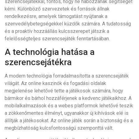
szerencsejátékkal, fontos, hogy ne habozzanak segítséget
kérni. Különböző szervezetek és források állnak
rendelkezésre, amelyek támogatást nyújtanak a
szenvedélybetegségekkel küzdők számára. A tudatosság
és a proaktív hozzáállás kulcsszerepet játszik a
felelősségteljes szerencsejáték fenntartásában.
A technológia hatása a
szerencsejátékra
A modern technológia forradalmasította a szerencsejáték
világát. Az online kaszinók és fogadási oldalak
megjelenése lehetővé tette a játékosok számára, hogy
bármikor és bárhol hozzáférjenek a kedvenc játékaikhoz. A
mobilalkalmazások és a webes platformok lehetővé teszik
a zökkenőmentes élményt, ugyanakkor új kihívások elé is
állítják a játékosokat. Az online játék során a biztonság és a
megbízhatóság kulcsfontosságú szemponttá vált.