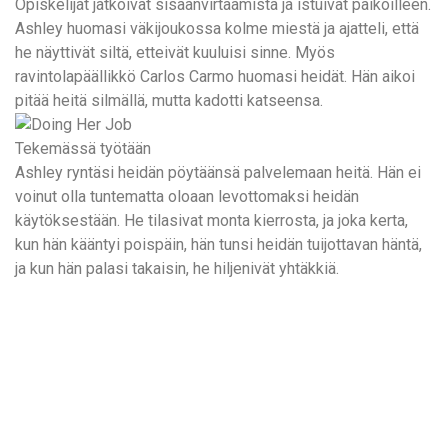
Opiskelijat jatkoivat sisäänvirtaamista ja istuivat paikoilleen.
Ashley huomasi väkijoukossa kolme miestä ja ajatteli, että
he näyttivät siltä, etteivät kuuluisi sinne. Myös
ravintolapäällikkö Carlos Carmo huomasi heidät. Hän aikoi
pitää heitä silmällä, mutta kadotti katseensa.
Tekemässä työtään
Ashley ryntäsi heidän pöytäänsä palvelemaan heitä. Hän ei
voinut olla tuntematta oloaan levottomaksi heidän
käytöksestään. He tilasivat monta kierrosta, ja joka kerta,
kun hän kääntyi poispäin, hän tunsi heidän tuijottavan häntä,
ja kun hän palasi takaisin, he hiljenivät yhtäkkiä.