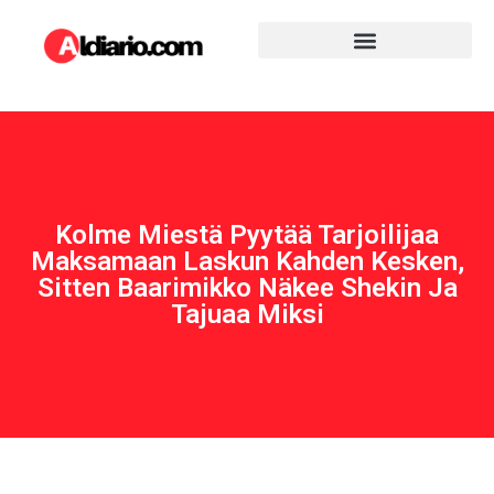
Kolme Miestä Pyytää Tarjoilijaa
Maksamaan Laskun Kahden Kesken,
Sitten Baarimikko Näkee Shekin Ja
Tajuaa Miksi