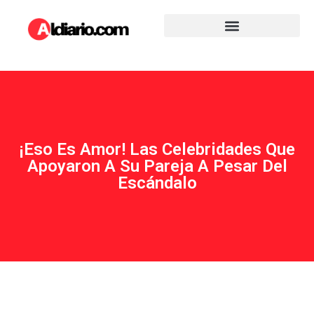
¡Eso Es Amor! Las Celebridades Que
Apoyaron A Su Pareja A Pesar Del
Escándalo