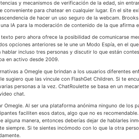
rtencias y mecanismos de verificación de la edad, sin entr
se conveniente para chatear en cualquier lugar. En el site 
ascendencia de hacer un uso seguro de la webcam. Brooks ex
una IA para la moderación de contenido de la que afirma es
texto pero ahora ofrece la posibilidad de comunicarse med
dos opciones anteriores se le une un Modo Espía, en el que
hablar incluso tres personas y discutir lo que están conte
aba en activo desde 2009.
rnativas a Omegle que brindan a los usuarios diferentes e
 le sugiero que las vincule con FlashGet Children. Si te encu
varias personas a la vez. ChatRoulette se basa en un meca
video chat.
ar Omegle. Al ser una plataforma anónima ninguno de los par
cipantes faciliten esos datos, algo que no es recomendable
de alguna manera, entonces deberías dejar de hablarles in
date siempre. Si te sientes incómodo con lo que la otra per
idamente.