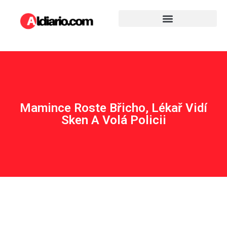
Mamince Roste Břicho, Lékař Vidí
Sken A Volá Policii