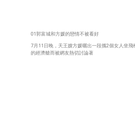
01郭富城和方媛的戀情不被看好
7月11日晚，天王嫂方媛曬出一段攜2個女人坐
的經濟艙而被網友熱切討論著