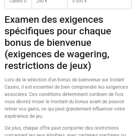
Casino D
250 €
5 000 €
Examen des exigences
spécifiques pour chaque
bonus de bienvenue
(exigences de wagering,
restrictions de jeux)
Lors de la sélection d’un bonus de bienvenue sur Instant
Casino, il est essentiel de bien comprendre les exigences
associées. Ces conditions déterminent combien de fois
vous devrez miser le montant du bonus avant de pouvoir
retirer vos gains, ce qui peut grandement influencer votre
expérience de jeu.
De plus, chaque offre peut comporter des restrictions
concernant les jeux éligibles, avec certaines machines ou