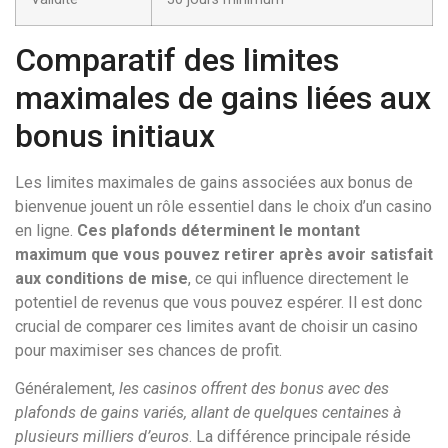
Comparatif des limites
maximales de gains liées aux
bonus initiaux
Les limites maximales de gains associées aux bonus de
bienvenue jouent un rôle essentiel dans le choix d’un casino
en ligne.
Ces plafonds déterminent le montant
maximum que vous pouvez retirer après avoir satisfait
aux conditions de mise
, ce qui influence directement le
potentiel de revenus que vous pouvez espérer. Il est donc
crucial de comparer ces limites avant de choisir un casino
pour maximiser ses chances de profit.
Généralement,
les casinos offrent des bonus avec des
plafonds de gains variés, allant de quelques centaines à
plusieurs milliers d’euros
. La différence principale réside