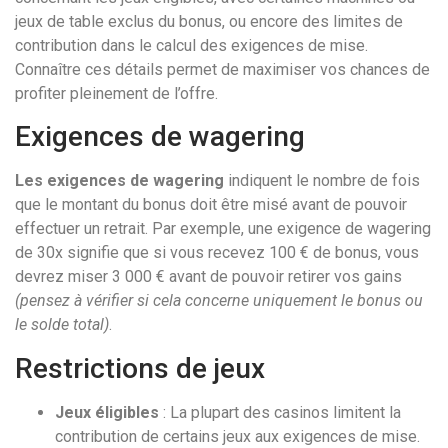
jeux de table exclus du bonus, ou encore des limites de
contribution dans le calcul des exigences de mise.
Connaître ces détails permet de maximiser vos chances de
profiter pleinement de l’offre.
Exigences de wagering
Les exigences de wagering
indiquent le nombre de fois
que le montant du bonus doit être misé avant de pouvoir
effectuer un retrait. Par exemple, une exigence de wagering
de 30x signifie que si vous recevez 100 € de bonus, vous
devrez miser 3 000 € avant de pouvoir retirer vos gains
(pensez à vérifier si cela concerne uniquement le bonus ou
le solde total)
.
Restrictions de jeux
Jeux éligibles
: La plupart des casinos limitent la
contribution de certains jeux aux exigences de mise.