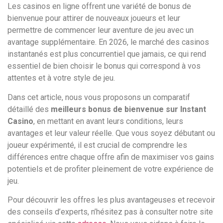
Les casinos en ligne offrent une variété de bonus de
bienvenue pour attirer de nouveaux joueurs et leur
permettre de commencer leur aventure de jeu avec un
avantage supplémentaire. En 2026, le marché des casinos
instantanés est plus concurrentiel que jamais, ce qui rend
essentiel de bien choisir le bonus qui correspond à vos
attentes et à votre style de jeu.
Dans cet article, nous vous proposons un comparatif
détaillé des
meilleurs bonus de bienvenue sur Instant
Casino
, en mettant en avant leurs conditions, leurs
avantages et leur valeur réelle. Que vous soyez débutant ou
joueur expérimenté, il est crucial de comprendre les
différences entre chaque offre afin de maximiser vos gains
potentiels et de profiter pleinement de votre expérience de
jeu.
Pour découvrir les offres les plus avantageuses et recevoir
des conseils d’experts, n’hésitez pas à consulter notre site