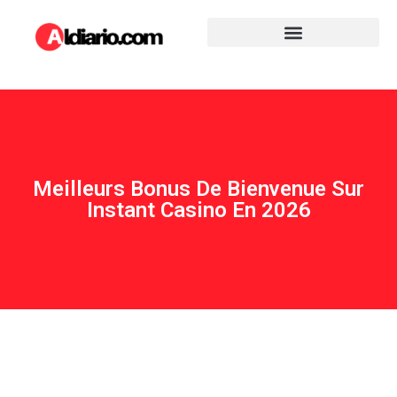
Meilleurs Bonus De Bienvenue Sur
Instant Casino En 2026