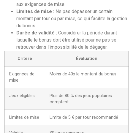
aux exigences de mise.
Limites de mise :
Ne pas dépasser un certain
montant par tour ou par mise, ce qui facilite la gestion
du bonus.
Durée de validité :
Considérer la période durant
laquelle le bonus doit être utilisé pour ne pas se
retrouver dans l’impossibilité de le dégager.
Critère
Évaluation
Exigences de
Moins de 40x le montant du bonus
mise
Jeux éligibles
Plus de 80 % des jeux populaires
comptent
Limites de mise
Limite de 5 € par tour recommandé
Validité
30 jours minimum