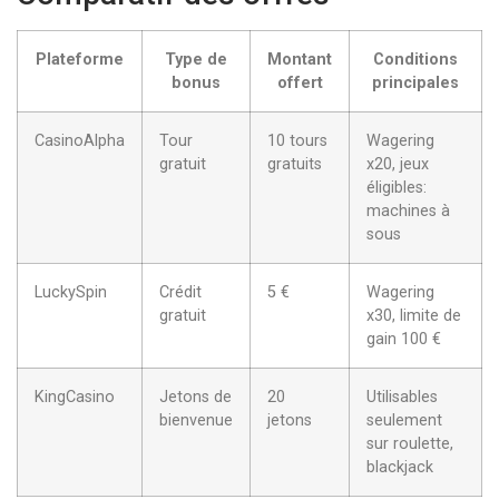
Plateforme
Type de
Montant
Conditions
bonus
offert
principales
CasinoAlpha
Tour
10 tours
Wagering
gratuit
gratuits
x20, jeux
éligibles:
machines à
sous
LuckySpin
Crédit
5 €
Wagering
gratuit
x30, limite de
gain 100 €
KingCasino
Jetons de
20
Utilisables
bienvenue
jetons
seulement
sur roulette,
blackjack