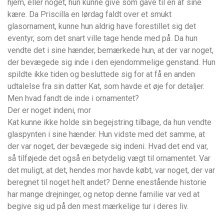
hjem, eller noget, hun kunne give som gave til en af sine
kære. Da Priscilla en lørdag faldt over et smukt
glasornament, kunne hun aldrig have forestillet sig det
eventyr, som det snart ville tage hende med på. Da hun
vendte det i sine hænder, bemærkede hun, at der var noget,
der bevægede sig inde i den ejendommelige genstand. Hun
spildte ikke tiden og besluttede sig for at få en anden
udtalelse fra sin datter Kat, som havde et øje for detaljer.
Men hvad fandt de inde i ornamentet?
Der er noget indeni, mor
Kat kunne ikke holde sin begejstring tilbage, da hun vendte
glaspynten i sine hænder. Hun vidste med det samme, at
der var noget, der bevægede sig indeni. Hvad det end var,
så tilføjede det også en betydelig vægt til ornamentet. Var
det muligt, at det, hendes mor havde købt, var noget, der var
beregnet til noget helt andet? Denne enestående historie
har mange drejninger, og netop denne familie var ved at
begive sig ud på den mest mærkelige tur i deres liv.