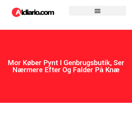
Mor Køber Pynt I Genbrugsbutik, Ser
Nærmere Efter Og Falder På Knæ