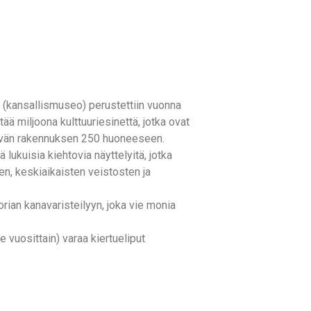
(kansallismuseo) perustettiin vuonna
ä miljoona kulttuuriesinettä, jotka ovat
ilevän rakennuksen 250 huoneeseen.
 lukuisia kiehtovia näyttelyitä, jotka
en, keskiaikaisten veistosten ja
orian kanavaristeilyyn, joka vie monia
e vuosittain) varaa kiertueliput