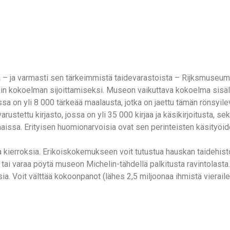
– ja varmasti sen tärkeimmistä taidevarastoista – Rijksmuseum 
kin kokoelman sijoittamiseksi. Museon vaikuttava kokoelma sisältä
ossa on yli 8 000 tärkeää maalausta, jotka on jaettu tämän rönsy
tettu kirjasto, jossa on yli 35 000 kirjaa ja käsikirjoitusta, sekä
omaissa. Erityisen huomionarvoisia ovat sen perinteisten käsityöid
uja kierroksia. Erikoiskokemukseen voit tutustua hauskan taidehist
ai varaa pöytä museon Michelin-tähdellä palkitusta ravintolasta.
sia. Voit välttää kokoonpanot (lähes 2,5 miljoonaa ihmistä vieraile