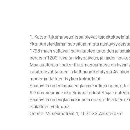
1. Katso Rijksmuseumissa olevat taidekokoelmat
Yksi Amsterdamin suosituimmista nähtävyyksistä 
1798 maan valtavan harvinaisten taiteiden ja antii
peräisin 1200-luvulta nykypäivään, ja niiden jouk
Maalaustensa lisäksi Rijksmuseumissa on hyvin varus
käsittelevät taiteen ja kulttuurin kehitystä Alank
modernin taiteen tyylien kokoelmat.
Saatavilla on erilaisia englanninkielisiä opastett
Rijksmuseumin kokoelmissa edustettuja kohteita, t
Saatavilla on englanninkielisiä opastettuja kierrok
etukäteen verkossa.
Osoite: Museumstraat 1, 1071 XX Amsterdam