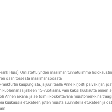
Frank Huis). Omistettu yhden maailman tunnetuiimme holokaustin uh
uuren osan toisesta maailmansodasta.
rankfurtin kaupungista, ja juuri täällä Anne kirjoitti päiväkirjan, j
en kuolemansa jälkeen 15-vuotiaana, vain kaksi kuukautta ennen 
 oli Annen aikana, ja se toimii koskettavana muistomerkkinä traag
ia kuukausia etukäteen, joten muista suunnitella etukäteen ja os
dam