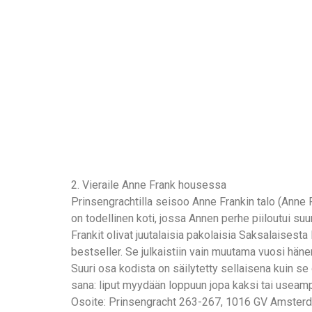
2. Vieraile Anne Frank housessa
Prinsengrachtilla seisoo Anne Frankin talo (Anne 
on todellinen koti, jossa Annen perhe piiloutui s
Frankit olivat juutalaisia pakolaisia Saksalaisesta F
bestseller. Se julkaistiin vain muutama vuosi hän
Suuri osa kodista on säilytetty sellaisena kuin se
sana: liput myydään loppuun jopa kaksi tai useamp
Osoite: Prinsengracht 263-267, 1016 GV Amster