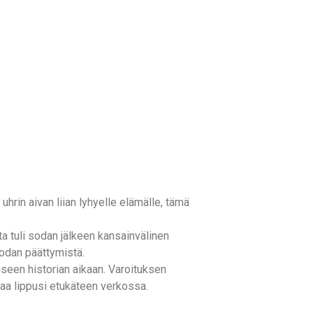
rin aivan liian lyhyelle elämälle, tämä
osta tuli sodan jälkeen kansainvälinen
sodan päättymistä.
iseen historian aikaan. Varoituksen
taa lippusi etukäteen verkossa.