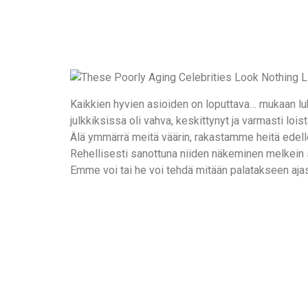
Kaikkien hyvien asioiden on loputtava… mukaan 
julkkiksissa oli vahva, keskittynyt ja varmasti 
Älä ymmärrä meitä väärin, rakastamme heitä edelle
Rehellisesti sanottuna niiden näkeminen melkein s
Emme voi tai he voi tehdä mitään palatakseen aj