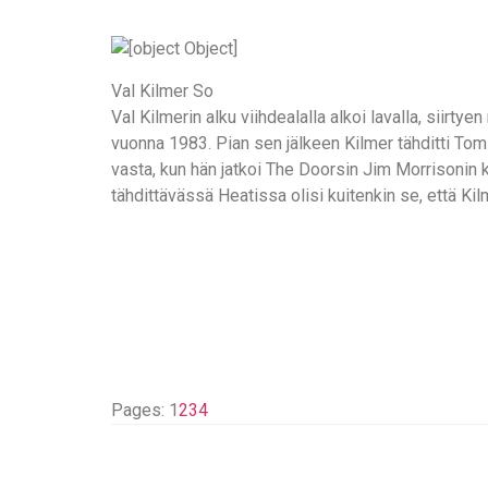
Val Kilmer So
Val Kilmerin alku viihdealalla alkoi lavalla, siir
vuonna 1983. Pian sen jälkeen Kilmer tähditti T
vasta, kun hän jatkoi The Doorsin Jim Morrisonin 
tähdittävässä Heatissa olisi kuitenkin se, että Ki
Pages:
1
2
3
4