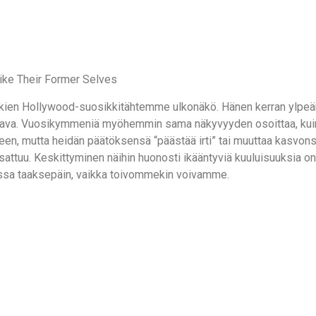
lukien Hollywood-suosikkitähtemme ulkonäkö. Hänen kerran ylp
loistava. Vuosikymmeniä myöhemmin sama näkyvyyden osoittaa, kuin
en, mutta heidän päätöksensä “päästää irti” tai muuttaa kasvonsa 
attuu. Keskittyminen näihin huonosti ikääntyviä kuuluisuuksia on 
assa taaksepäin, vaikka toivommekin voivamme.