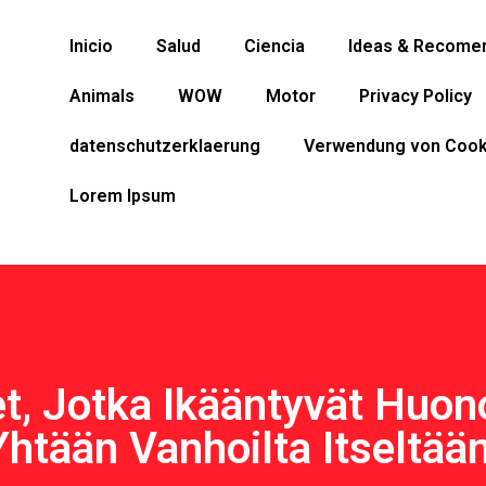
Inicio
Salud
Ciencia
Ideas & Recome
Animals
WOW
Motor
Privacy Policy
datenschutzerklaerung
Verwendung von Cook
Lorem Ipsum
, Jotka Ikääntyvät Huono
Yhtään Vanhoilta Itseltään