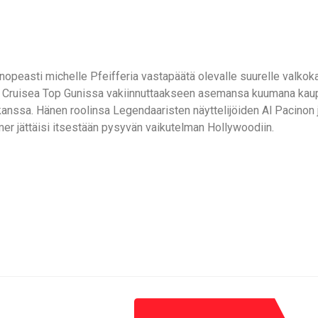
tyen nopeasti michelle Pfeifferia vastapäätä olevalle suurelle val
om Cruisea Top Gunissa vakiinnuttaakseen asemansa kuumana kau
kanssa. Hänen roolinsa Legendaaristen näyttelijöiden Al Pacinon j
lmer jättäisi itsestään pysyvän vaikutelman Hollywoodiin.